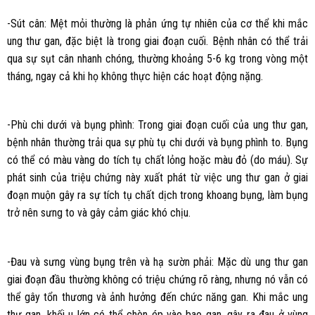
-Sút cân: Mệt mỏi thường là phản ứng tự nhiên của cơ thể khi mắc
ung thư gan, đặc biệt là trong giai đoạn cuối. Bệnh nhân có thể trải
qua sự sụt cân nhanh chóng, thường khoảng 5-6 kg trong vòng một
tháng, ngay cả khi họ không thực hiện các hoạt động nặng.
-Phù chi dưới và bụng phình: Trong giai đoạn cuối của ung thư gan,
bệnh nhân thường trải qua sự phù tụ chi dưới và bụng phình to. Bụng
có thể có màu vàng do tích tụ chất lỏng hoặc màu đỏ (do máu). Sự
phát sinh của triệu chứng này xuất phát từ việc ung thư gan ở giai
đoạn muộn gây ra sự tích tụ chất dịch trong khoang bụng, làm bụng
trở nên sưng to và gây cảm giác khó chịu.
-Đau và sưng vùng bụng trên và hạ sườn phải: Mặc dù ung thư gan
giai đoạn đầu thường không có triệu chứng rõ ràng, nhưng nó vẫn có
thể gây tổn thương và ảnh hưởng đến chức năng gan. Khi mắc ung
thư gan, khối u lớn có thể chèn ép vào bao gan, gây ra đau ở vùng