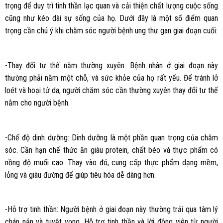
trọng để duy trì tinh thần lạc quan và cải thiện chất lượng cuộc sống
cũng như kéo dài sự sống của họ. Dưới đây là một số điểm quan
trọng cần chú ý khi chăm sóc người bệnh ung thư gan giai đoạn cuối:
-Thay đổi tư thế nằm thường xuyên: Bệnh nhân ở giai đoạn này
thường phải nằm một chỗ, và sức khỏe của họ rất yếu. Để tránh lở
loét và hoại tử da, người chăm sóc cần thường xuyên thay đổi tư thế
nằm cho người bệnh.
-Chế độ dinh dưỡng: Dinh dưỡng là một phần quan trọng của chăm
sóc. Cần hạn chế thức ăn giàu protein, chất béo và thực phẩm có
nồng độ muối cao. Thay vào đó, cung cấp thực phẩm dạng mềm,
lỏng và giàu đường để giúp tiêu hóa dễ dàng hơn.
-Hỗ trợ tinh thần: Người bệnh ở giai đoạn này thường trải qua tâm lý
chán nản và tuyệt vọng. Hỗ trợ tinh thần và lời động viên từ người