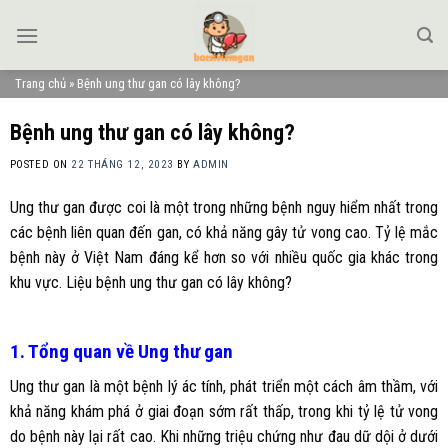
Skip
to
content
Trang chủ
»
Bệnh ung thư gan có lây không?
Bệnh ung thư gan có lây không?
POSTED ON
22 THÁNG 12, 2023
BY
ADMIN
Ung thư gan được coi là một trong những bệnh nguy hiểm nhất trong
các bệnh liên quan đến gan, có khả năng gây tử vong cao. Tỷ lệ mắc
bệnh này ở Việt Nam đáng kể hơn so với nhiều quốc gia khác trong
khu vực. Liệu bệnh ung thư gan có lây không?
1. Tổng quan về Ung thư gan
Ung thư gan là một bệnh lý ác tính, phát triển một cách âm thầm, với
khả năng khám phá ở giai đoạn sớm rất thấp, trong khi tỷ lệ tử vong
do bệnh này lại rất cao. Khi những triệu chứng như đau dữ dội ở dưới