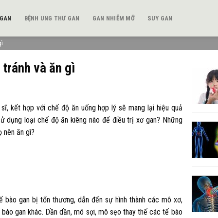
 GAN
BỆNH UNG THƯ GAN
GAN NHIỄM MỠ
SUY GAN
gì
tránh và ăn gì
sĩ, kết hợp với chế độ ăn uống hợp lý sẽ mang lại hiệu quả
sử dụng loại chế độ ăn kiêng nào để điều trị xơ gan? Những
ọ nên ăn gì?
tế bào gan bị tổn thương, dẫn đến sự hình thành các mô xơ,
 bào gan khác. Dần dần, mô sợi, mô sẹo thay thế các tế bào