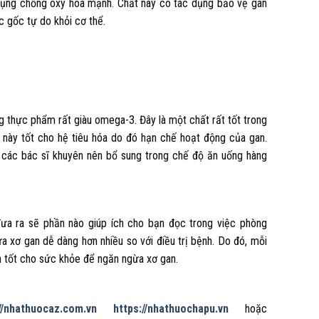
 dụng chống oxy hóa mạnh. Chất này có tác dụng bảo vệ gan
c gốc tự do khỏi cơ thể.
ng thực phẩm rất giàu omega-3. Đây là một chất rất tốt trong
m này tốt cho hệ tiêu hóa do đó hạn chế hoạt động của gan.
 các bác sĩ khuyên nên bổ sung trong chế độ ăn uống hàng
đưa ra sẽ phần nào giúp ích cho bạn đọc trong việc phòng
ừa xơ gan dễ dàng hơn nhiều so với điều trị bệnh. Do đó, mỗi
n tốt cho sức khỏe để ngăn ngừa xơ gan.
//nhathuocaz.com.vn
https://nhathuochapu.vn
hoặc