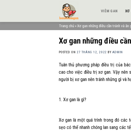
Skip
to
VIÊM GAN
XƠ
content
Trang chủ
»
Xơ gan những điều cần tránh và ăn 
Xơ gan những điều cần 
POSTED ON
27 THÁNG 12, 2022
BY
ADMIN
Tuân thủ phương pháp điều trị của bác 
cao cho việc điều trị xơ gan. Vậy nên 
người bị xơ gan nên tránh những gì và h
1. Xơ gan là gì?
Xơ gan là một quá trình trong đó các 
sẹo có thể nhanh chóng lan sang các tế