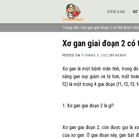
Skip
to
VIÊM GAN
XƠ
content
Trang chủ
»
Xơ gan giai đoạn 2 có thể được chữ
Xơ gan giai đoạn 2 có
POSTED ON
9 THÁNG 9, 2022
BY
ADMIN
Xơ gan là một bệnh mãn tính, trong đ
năng gan suy giảm và tệ hơn, mất hoàn
f2) là một trong 4 giai đoạn (f1, f2, f3, 
1. Xơ gan giai đoạn 2 là gì?
Xơ gan giai đoạn 2, còn được gọi là xơ
của xơ gan. Ở giai đoạn này, gan bắt 