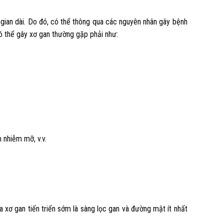
i gian dài. Do đó, có thể thông qua các nguyên nhân gây bệnh
có thể gây xơ gan thường gặp phải như:
n nhiễm mỡ, v.v.
a xơ gan tiến triển sớm là sàng lọc gan và đường mật ít nhất