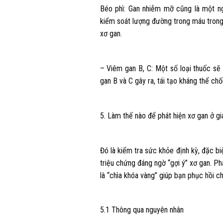
Béo phì: Gan nhiễm mỡ cũng là một n
kiểm soát lượng đường trong máu trong 
xơ gan.
– Viêm gan B, C: Một số loại thuốc s
gan B và C gây ra, tái tạo kháng thể chốn
5. Làm thế nào để phát hiện xơ gan ở gi
Đó là kiểm tra sức khỏe định kỳ, đặc b
triệu chứng đáng ngờ “gợi ý” xơ gan. Ph
là “chìa khóa vàng” giúp bạn phục hồi 
5.1 Thông qua nguyên nhân