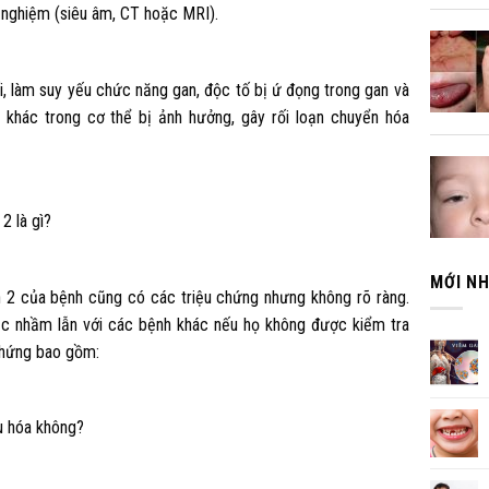
í nghiệm (siêu âm, CT hoặc MRI).
, làm suy yếu chức năng gan, độc tố bị ứ đọng trong gan và
n khác trong cơ thể bị ảnh hưởng, gây rối loạn chuyển hóa
2 là gì?
MỚI N
ạn 2 của bệnh cũng có các triệu chứng nhưng không rõ ràng.
c nhầm lẫn với các bệnh khác nếu họ không được kiểm tra
chứng bao gồm:
êu hóa không?