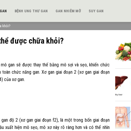
 GAN
BỆNH UNG THƯ GAN
GAN NHIỄM MỠ
SUY GAN
a khỏi?
 thể được chữa khỏi?
ó mô gan sẽ được thay thế bằng mô sợi và sẹo, khiến chức
 toàn chức năng gan. Xơ gan giai đoạn 2 (xơ gan giai đoạn
f4) của xơ gan.
 gan độ 2 (xơ gan giai đoạn f2), là một trong bốn giai đoạn
đầu xuất hiện mô sẹo, mô xơ này rõ ràng hơn và có thể nhìn