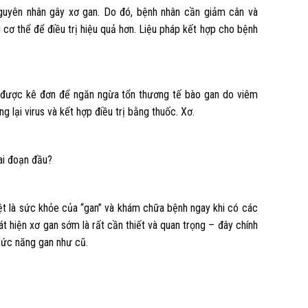
guyên nhân gây xơ gan. Do đó, bệnh nhân cần giảm cân và
cơ thể để điều trị hiệu quả hơn. Liệu pháp kết hợp cho bệnh
ẽ được kê đơn để ngăn ngừa tổn thương tế bào gan do viêm
g lại virus và kết hợp điều trị bằng thuốc. Xơ.
ai đoạn đầu?
iệt là sức khỏe của “gan” và khám chữa bệnh ngay khi có các
át hiện xơ gan sớm là rất cần thiết và quan trọng – đây chính
chức năng gan như cũ.