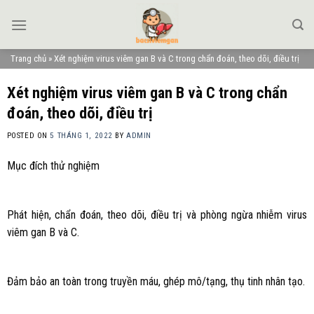
Skip
to
content
Trang chủ
»
Xét nghiệm virus viêm gan B và C trong chẩn đoán, theo dõi, điều trị
Xét nghiệm virus viêm gan B và C trong chẩn
đoán, theo dõi, điều trị
POSTED ON
5 THÁNG 1, 2022
BY
ADMIN
Mục đích thử nghiệm
Phát hiện, chẩn đoán, theo dõi, điều trị và phòng ngừa nhiễm virus
viêm gan B và C.
Đảm bảo an toàn trong truyền máu, ghép mô/tạng, thụ tinh nhân tạo.