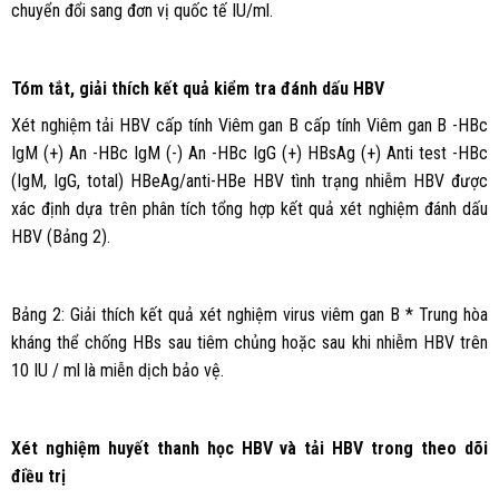
chuyển đổi sang đơn vị quốc tế IU/ml.
Tóm tắt, giải thích kết quả kiểm tra đánh dấu HBV
Xét nghiệm tải HBV cấp tính Viêm gan B cấp tính Viêm gan B -HBc
IgM (+) An -HBc IgM (-) An -HBc IgG (+) HBsAg (+) Anti test -HBc
(IgM, IgG, total) HBeAg/anti-HBe HBV tình trạng nhiễm HBV được
xác định dựa trên phân tích tổng hợp kết quả xét nghiệm đánh dấu
HBV (Bảng 2).
Bảng 2: Giải thích kết quả xét nghiệm virus viêm gan B * Trung hòa
kháng thể chống HBs sau tiêm chủng hoặc sau khi nhiễm HBV trên
10 IU / ml là miễn dịch bảo vệ.
Xét nghiệm huyết thanh học HBV và tải HBV trong theo dõi
điều trị