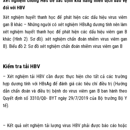
Xét nghiệm chống HBs để xác định khả năng miễn dịch bảo vệ
đối với HBV
Xét nghiệm huyết thanh học để phát hiện các dấu hiệu virus viêm
gan B khác – Những người có xét nghiệm HBsAg dương tính nên làm
xét nghiệm huyết thanh học để phát hiện các dấu hiệu viêm gan B
khác (Hình 2). Sơ đồ). xét nghiệm chẩn đoán nhiễm virus viêm gan
B). Biểu đồ 2: Sơ đồ xét nghiệm chẩn đoán nhiễm virus viêm gan B
Kiểm tra tải HBV
– Xét nghiệm tải HBV cần được thực hiện cho tất cả các trường
hợp dương tính với HBsAg để đánh giá các tiêu chí điều trị (Hướng
dẫn chẩn đoán và điều trị bệnh do virus viêm gan B ban hành theo
Quyết định số 3310/QĐ- BYT ngày 29/7/2019 của Bộ trưởng Bộ Y
tế).
– Kết quả xét nghiệm tải lượng virus HBV phải được báo cáo hoặc