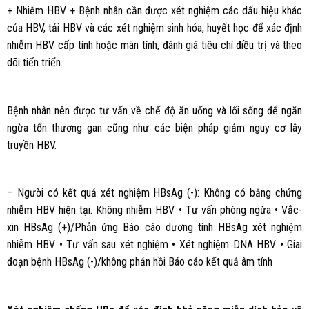
+ Nhiễm HBV + Bệnh nhân cần được xét nghiệm các dấu hiệu khác
của HBV, tải HBV và các xét nghiệm sinh hóa, huyết học để xác định
nhiễm HBV cấp tính hoặc mãn tính, đánh giá tiêu chí điều trị và theo
dõi tiến triển.
Bệnh nhân nên được tư vấn về chế độ ăn uống và lối sống để ngăn
ngừa tổn thương gan cũng như các biện pháp giảm nguy cơ lây
truyền HBV.
– Người có kết quả xét nghiệm HBsAg (-): Không có bằng chứng
nhiễm HBV hiện tại. Không nhiễm HBV • Tư vấn phòng ngừa • Vắc-
xin HBsAg (+)/Phản ứng Báo cáo dương tính HBsAg xét nghiệm
nhiễm HBV • Tư vấn sau xét nghiệm • Xét nghiệm DNA HBV • Giai
đoạn bệnh HBsAg (-)/không phản hồi Báo cáo kết quả âm tính