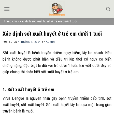
Skip
to
content
Trang chủ
»
Xác định sốt xuất huyết ở trẻ em dưới 1 tuổi
Xác định sốt xuất huyết ở trẻ em dưới 1 tuổi
POSTED ON
4 THÁNG 1, 2024
BY
ADMIN
Sốt xuất huyết là bệnh truyền nhiễm nguy hiểm, lây lan nhanh. Nếu
bệnh không được phát hiện và điều trị kịp thời có nguy cơ biến
chứng nặng, đặc biệt là đối với trẻ dưới 1 tuổi. Bài viết dưới đây sẽ
giúp chúng tôi nhận biết sốt xuất huyết ở trẻ em.
1. Sốt xuất huyết ở trẻ em
Virus Dengue là nguyên nhân gây bệnh truyền nhiễm cấp tính, sốt
xuất huyết, sốt xuất huyết. Sốt xuất huyết lây lan qua một trung gian
truyền bệnh là muỗi.