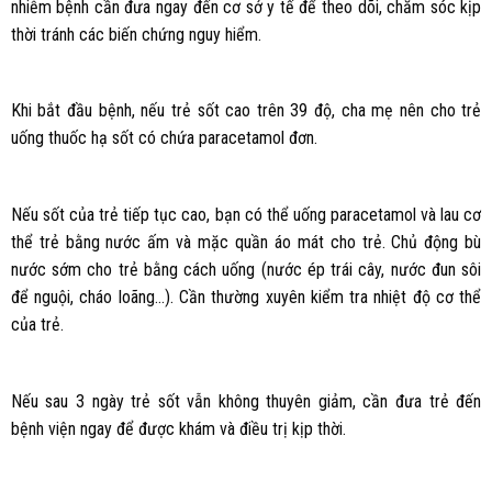
nhiễm bệnh cần đưa ngay đến cơ sở y tế để theo dõi, chăm sóc kịp
thời tránh các biến chứng nguy hiểm.
Khi bắt đầu bệnh, nếu trẻ sốt cao trên 39 độ, cha mẹ nên cho trẻ
uống thuốc hạ sốt có chứa paracetamol đơn.
Nếu sốt của trẻ tiếp tục cao, bạn có thể uống paracetamol và lau cơ
thể trẻ bằng nước ấm và mặc quần áo mát cho trẻ. Chủ động bù
nước sớm cho trẻ bằng cách uống (nước ép trái cây, nước đun sôi
để nguội, cháo loãng…). Cần thường xuyên kiểm tra nhiệt độ cơ thể
của trẻ.
Nếu sau 3 ngày trẻ sốt vẫn không thuyên giảm, cần đưa trẻ đến
bệnh viện ngay để được khám và điều trị kịp thời.