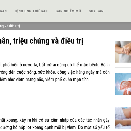
 GAN
BỆNH UNG THƯ GAN
GAN NHIỄM MỠ
SUY GAN
g và điều trị
n, triệu chứng và điều trị
t phổ biến ở nước ta, bất cứ ai cũng có thể mắc bệnh. Bệnh
hưởng đến cuộc sống, sức khỏe, công việc hàng ngày mà còn
hiểm như viêm màng não, viêm phế quản mạn tính.
mũi xoang, xảy ra khi có sự xâm nhập của các tác nhân gây
c đường hô hấp lót xoang cạnh mũi bị viêm. Do một số yếu tố