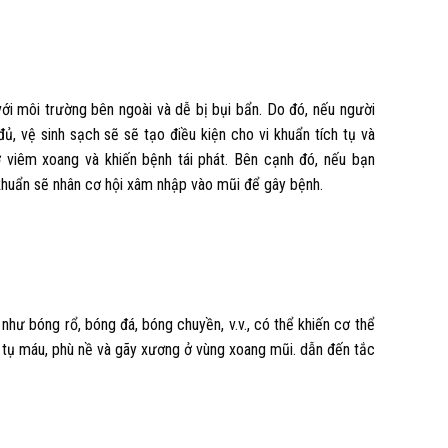
ới môi trường bên ngoài và dễ bị bụi bẩn. Do đó, nếu người
, vệ sinh sạch sẽ sẽ tạo điều kiện cho vi khuẩn tích tụ và
ơ viêm xoang và khiến bệnh tái phát. Bên cạnh đó, nếu bạn
khuẩn sẽ nhân cơ hội xâm nhập vào mũi để gây bệnh.
hư bóng rổ, bóng đá, bóng chuyền, v.v., có thể khiến cơ thể
, tụ máu, phù nề và gãy xương ở vùng xoang mũi. dẫn đến tắc