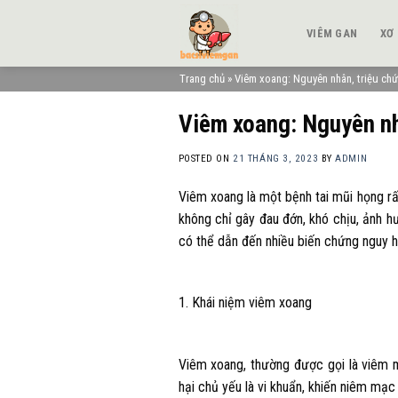
Skip
to
VIÊM GAN
XƠ
content
Trang chủ
»
Viêm xoang: Nguyên nhân, triệu chứn
Viêm xoang: Nguyên nhâ
POSTED ON
21 THÁNG 3, 2023
BY
ADMIN
Viêm xoang là một bệnh tai mũi họng rấ
không chỉ gây đau đớn, khó chịu, ảnh 
có thể dẫn đến nhiều biến chứng nguy 
1. Khái niệm viêm xoang
Viêm xoang, thường được gọi là viêm 
hại chủ yếu là vi khuẩn, khiến niêm mạ