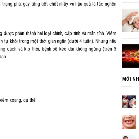
h trạng phù, gây tăng tiết chất nhầy và hậu quả là tắc nghẽn
g được phân thành hai loại chính, cấp tính và mãn tính. Viêm
ển tự khỏi trong một thời gian ngắn (dưới 4 tuần). Nhưng nếu
đúng cách và kịp thời, bệnh sẽ kéo dài không ngừng (trên 3
mạn.
MỚI N
viêm xoang, cụ thể: