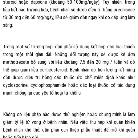
steroid hoặc dapsone (khoảng 50-100mg/ngày). Tuy nhiên, trong
hầu hết các trường hợp, bệnh nhân sẽ được điều trị bằng prednisone
từ 30 mg đến 60 mg/ngày, liều sẽ giảm dần ngay khi có đáp ứng lâm
sàng.
Trong một số trường hợp, cần phải sử dụng kết hợp các loại thuốc
trong một thời gian dài. Những đối tượng này sẽ được kê đơn
methotrexate bổ sung với liều khoảng 7,5 đến 20 mg / tuần và có
thể giúp giảm liều corticosteroid. Bệnh nhân có tiên lượng rất nặng
cần được điều trị bằng các thuốc ức chế miễn dịch khác như
cyclosporine, cyclophosphamide hoặc các loại thuốc có tác dụng
mạnh chống lại các yếu tố hoại tử khối u.
Không có liệu pháp nào được thử nghiệm hoặc chứng minh là làm
giảm tỷ lệ tử vong ở bệnh nhân. Nếu việc thu hẹp khí quản khiến
bệnh nhân khó thở, cần phải can thiệp phẫu thuật để mở khí quản
hoặc tiến hành gửi.