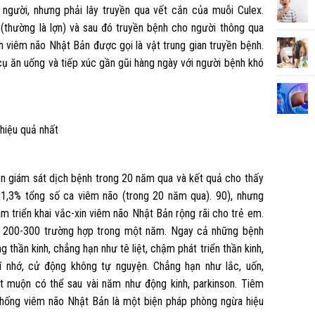
g người, nhưng phải lây truyền qua vết cắn của muỗi Culex.
(thường là lợn) và sau đó truyền bệnh cho người thông qua
 viêm não Nhật Bản được gọi là vật trung gian truyền bệnh.
ụ ăn uống và tiếp xúc gần gũi hàng ngày với người bệnh khó
hiệu quả nhất
ện giám sát dịch bệnh trong 20 năm qua và kết quả cho thấy
1,3% tổng số ca viêm não (trong 20 năm qua). 90), nhưng
 triển khai vắc-xin viêm não Nhật Bản rộng rãi cho trẻ em.
 200-300 trường hợp trong một năm. Ngay cả những bệnh
 thần kinh, chẳng hạn như tê liệt, chậm phát triển thần kinh,
í nhớ, cử động không tự nguyện. Chẳng hạn như lắc, uốn,
t muộn có thể sau vài năm như động kinh, parkinson. Tiêm
 chống viêm não Nhật Bản là một biện pháp phòng ngừa hiệu