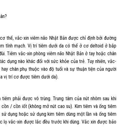
hân?
 cơ thể, vắc-xin viêm não Nhật Bản được chỉ định bởi đường
êm tĩnh mạch. Vị trí tiêm dưới da có thể ở cơ deltoid ở bắp
 đùi. Tiêm vắc-xin phòng viêm não Nhật Bản ở tay hoặc chân
ác dụng nào khác đối với sức khỏe của trẻ. Tuy nhiên, vắc-
 hay chân phụ thuộc vào độ tuổi và sự thuận tiện của người
 vị trí cơ được tiêm dưới da).
 tiêm phải được vô trùng. Trung tâm của nút nhôm sau khi
 cồn / cồn iốt (không mở nút cao su). Kim tiêm và ống tiêm
hi sử dụng hoặc sử dụng kim tiêm dùng một lần và ống tiêm
c lọ vắc-xin được lắc đều trước khi dùng. Vắc xin được bảo