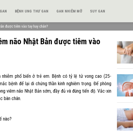
 GAN
BỆNH UNG THƯ GAN
GAN NHIỄM MỠ
SUY GAN
ản được tiêm vào tay hay chân?
êm não Nhật Bản được tiêm vào
 nhiễm phổ biến ở trẻ em. Bệnh có tỷ lệ tử vong cao (25-
mắc bệnh để lại di chứng thần kinh nghiêm trọng. Để phòng
òng viêm não Nhật Bản sớm, đầy đủ và đúng tiến độ. Vắc-xin
c bàn chân.
ế nào?