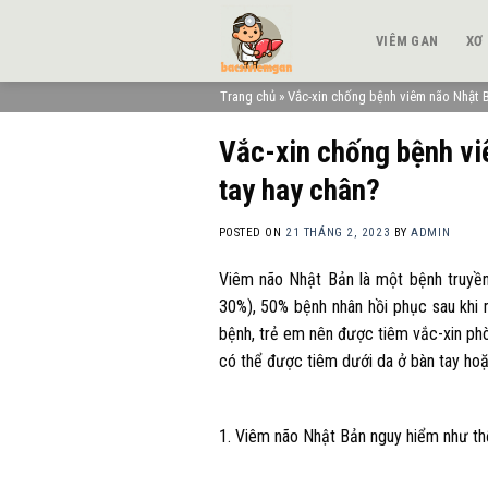
Skip
to
VIÊM GAN
XƠ
content
Trang chủ
»
Vắc-xin chống bệnh viêm não Nhật B
Vắc-xin chống bệnh vi
tay hay chân?
POSTED ON
21 THÁNG 2, 2023
BY
ADMIN
Viêm não Nhật Bản là một bệnh truyền
30%), 50% bệnh nhân hồi phục sau khi 
bệnh, trẻ em nên được tiêm vắc-xin ph
có thể được tiêm dưới da ở bàn tay hoặ
1. Viêm não Nhật Bản nguy hiểm như th