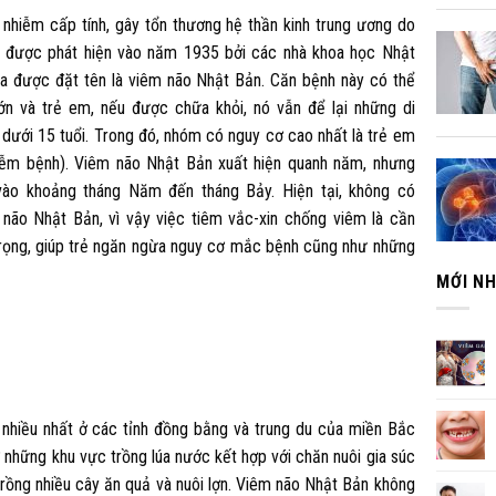
nhiễm cấp tính, gây tổn thương hệ thần kinh trung ương do
ày được phát hiện vào năm 1935 bởi các nhà khoa học Nhật
 ra được đặt tên là viêm não Nhật Bản. Căn bệnh này có thể
n và trẻ em, nếu được chữa khỏi, nó vẫn để lại những di
 dưới 15 tuổi. Trong đó, nhóm có nguy cơ cao nhất là trẻ em
iễm bệnh). Viêm não Nhật Bản xuất hiện quanh năm, nhưng
ào khoảng tháng Năm đến tháng Bảy. Hiện tại, không có
 não Nhật Bản, vì vậy việc tiêm vắc-xin chống viêm là cần
 trọng, giúp trẻ ngăn ngừa nguy cơ mắc bệnh cũng như những
MỚI N
 nhiều nhất ở các tỉnh đồng bằng và trung du của miền Bắc
ở những khu vực trồng lúa nước kết hợp với chăn nuôi gia súc
 trồng nhiều cây ăn quả và nuôi lợn. Viêm não Nhật Bản không