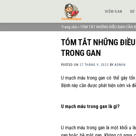
Skip
to
VIÊM GAN
XƠ
content
Trang chủ
»
TÓM TẮT NHỮNG ĐIỀU BẠN CẦN B
TÓM TẮT NHỮNG ĐIỀU
TRONG GAN
POSTED ON
27 THÁNG 9, 2022
BY
ADMIN
U mạch máu trong gan có thể gây tổn 
Bệnh này cần được phát hiện sớm và đi
U mạch máu trong gan là gì?
U mạch máu trong gan là một khối u l
gan hoặc bề mặt gan. Không có nguy cơ