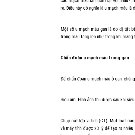
các mạch máu lại nhóm lại với nhau? T
ra. Điều này có nghĩa là u mạch máu là d
Một số u mạch máu gan là do dị tật b
trong máu tăng lên như trong khi mang t
Chẩn đoán u mạch máu trong gan
Để chẩn đoán u mạch máu ở gan, chúng t
Siêu âm: Hình ảnh thu được sau khi siê
Chụp cắt lớp vi tính (CT): Một loạt c
và máy tính được xử lý để tạo ra nhiều