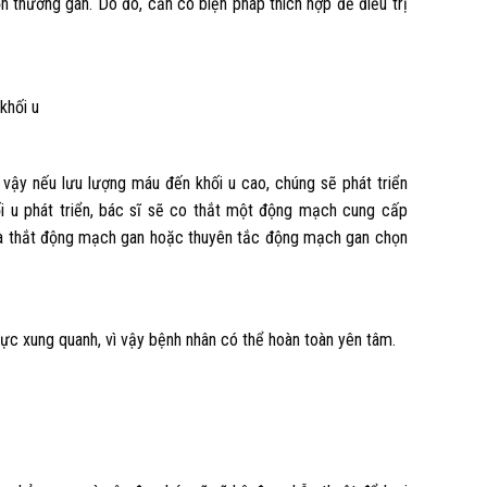
 thương gan. Do đó, cần có biện pháp thích hợp để điều trị
khối u
 vậy nếu lưu lượng máu đến khối u cao, chúng sẽ phát triển
i u phát triển, bác sĩ sẽ co thắt một động mạch cung cấp
 là thắt động mạch gan hoặc thuyên tắc động mạch gan chọn
c xung quanh, vì vậy bệnh nhân có thể hoàn toàn yên tâm.