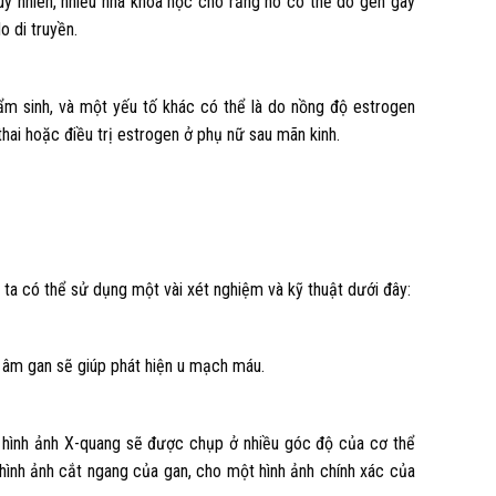
uy nhiên, nhiều nhà khoa học cho rằng nó có thể do gen gây
o di truyền.
ẩm sinh, và một yếu tố khác có thể là do nồng độ estrogen
hai hoặc điều trị estrogen ở phụ nữ sau mãn kinh.
a có thể sử dụng một vài xét nghiệm và kỹ thuật dưới đây:
u âm gan sẽ giúp phát hiện u mạch máu.
ác hình ảnh X-quang sẽ được chụp ở nhiều góc độ của cơ thể
 hình ảnh cắt ngang của gan, cho một hình ảnh chính xác của