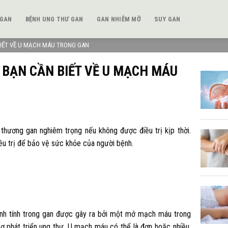
 GAN
BỆNH UNG THƯ GAN
GAN NHIỄM MỠ
SUY GAN
IẾT VỀ U MẠCH MÁU TRONG GAN
 BẠN CẦN BIẾT VỀ U MẠCH MÁU
thương gan nghiêm trọng nếu không được điều trị kịp thời.
ều trị để bảo vệ sức khỏe của người bệnh.
ành tính trong gan được gây ra bởi một mớ mạch máu trong
 phát triển ung thư. U mạch máu có thể là đơn hoặc nhiều,