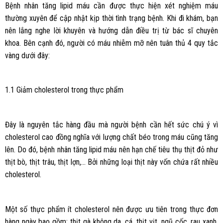
Bệnh nhân tăng lipid máu cần được thực hiện xét nghiệm máu
thường xuyên để cập nhật kịp thời tình trạng bệnh. Khi đi khám, bạn
nên lắng nghe lời khuyên và hướng dẫn điều trị từ bác sĩ chuyên
khoa. Bên cạnh đó, người có máu nhiễm mỡ nên tuân thủ 4 quy tắc
vàng dưới đây:
1.1 Giảm cholesterol trong thực phẩm
Đây là nguyên tắc hàng đầu mà người bệnh cần hết sức chú ý vì
cholesterol cao đồng nghĩa với lượng chất béo trong máu cũng tăng
lên. Do đó, bệnh nhân tăng lipid máu nên hạn chế tiêu thụ thịt đỏ như
thịt bò, thịt trâu, thịt lợn,… Bởi những loại thịt này vốn chứa rất nhiều
cholesterol.
Một số thực phẩm ít cholesterol nên được ưu tiên trong thực đơn
hàng ngày bao gồm: thịt gà không da, cá, thịt vịt, ngũ cốc, rau xanh,