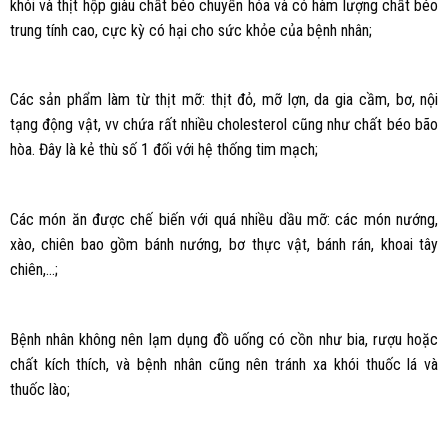
khói và thịt hộp giàu chất béo chuyển hóa và có hàm lượng chất béo
trung tính cao, cực kỳ có hại cho sức khỏe của bệnh nhân;
Các sản phẩm làm từ thịt mỡ: thịt đỏ, mỡ lợn, da gia cầm, bơ, nội
tạng động vật, vv chứa rất nhiều cholesterol cũng như chất béo bão
hòa. Đây là kẻ thù số 1 đối với hệ thống tim mạch;
Các món ăn được chế biến với quá nhiều dầu mỡ: các món nướng,
xào, chiên bao gồm bánh nướng, bơ thực vật, bánh rán, khoai tây
chiên,…;
Bệnh nhân không nên lạm dụng đồ uống có cồn như bia, rượu hoặc
chất kích thích, và bệnh nhân cũng nên tránh xa khói thuốc lá và
thuốc lào;