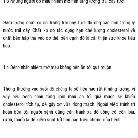
1.3 Những người có máu nhiễm mỡ nên tăng lượng trái cây tươi
Hàm lượng chất xơ có trong trái cây tươi thường cao hơn trong ly
nước trái cây. Chất xơ có tác dụng hạn chế lượng cholesterol và
chất béo hấp thụ vào cơ thể, bên cạnh đó là cải thiện sức khỏe tiêu
hóa.
1.4 Bệnh nhân nhiễm mỡ máu không nên ăn tối quá muộn
Thông thường vào buổi tối chúng ta sẽ tiêu hao rất ít năng lượng, vì
vậy nếu bệnh nhân tăng lipid máu ăn tối quá muộn sẽ khiến
cholesterol tích tụ, dễ gây xơ vữa động mạch. Ngoài việc tránh trì
hoãn bữa tối, người bệnh cũng cần tránh xa đồ uống có cồn, bia,
rượu, thuốc lá để kiểm soát tốt hơn các triệu chứng của bệnh.