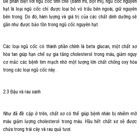
Để phân biệt với ngũ cốc tinh chế (bánh mì, bột mì), ngũ cốc nguyên
hạt là loại ngũ cốc chỉ được loại bỏ vỏ trấu bên ngoài, giữ nguyên
bên trong. Do đó, hàm lượng và giá trị của các chất dinh dưỡng sẽ
gần như được bảo tồn trong ngũ cốc nguyên hạt.
Các loại ngũ cốc có thành phần chính là beta glucan, một chất xơ
hòa tan giúp hạn chế sự gia tăng cholesterol trong máu, giảm nguy
cơ mắc các bệnh tim mạch nhờ một lượng lớn chất chống oxy hóa
trong các loại ngũ cốc này. .
2.3 Đậu và rau xanh
Như đã đề cập ở trên, chất xơ có thể giúp bệnh nhân bị nhiễm mỡ
máu giảm lượng cholesterol trong máu. Hầu hết chất xơ sẽ được
chứa trong trái cây và rau quả tươi.