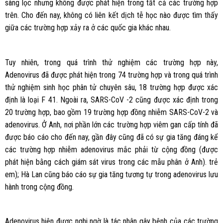
sàng lọc nhưng không được phát hiện trong tất cả các trường hợp
trên. Cho đến nay, không có liên kết dịch tễ học nào được tìm thấy
giữa các trường hợp xảy ra ở các quốc gia khác nhau.
Tuy nhiên, trong quá trình thử nghiệm các trường hợp này,
Adenovirus đã được phát hiện trong 74 trường hợp và trong quá trình
thử nghiệm sinh học phân tử chuyên sâu, 18 trường hợp được xác
định là loại F 41. Ngoài ra, SARS-CoV -2 cũng được xác định trong
20 trường hợp, bao gồm 19 trường hợp đồng nhiễm SARS-CoV-2 và
adenovirus. Ở Anh, nơi phần lớn các trường hợp viêm gan cấp tính đã
được báo cáo cho đến nay, gần đây cũng đã có sự gia tăng đáng kể
các trường hợp nhiễm adenovirus mắc phải từ cộng đồng (được
phát hiện bằng cách giám sát virus trong các mẫu phân ở Anh). trẻ
em); Hà Lan cũng báo cáo sự gia tăng tương tự trong adenovirus lưu
hành trong cộng đồng.
Adenovirus hiện được nghi ngờ là tác nhân gây bệnh của các trường