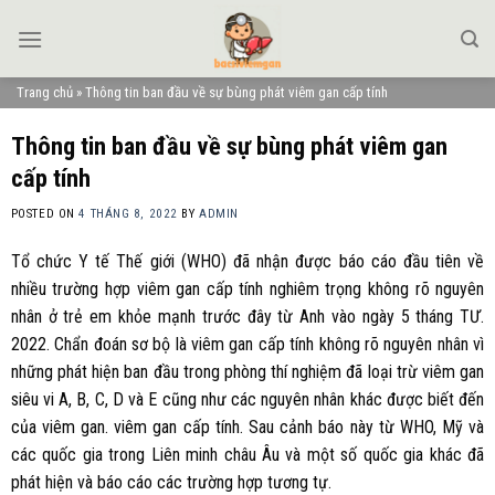
Skip
to
content
Trang chủ
»
Thông tin ban đầu về sự bùng phát viêm gan cấp tính
Thông tin ban đầu về sự bùng phát viêm gan
cấp tính
POSTED ON
4 THÁNG 8, 2022
BY
ADMIN
Tổ chức Y tế Thế giới (WHO) đã nhận được báo cáo đầu tiên về
nhiều trường hợp viêm gan cấp tính nghiêm trọng không rõ nguyên
nhân ở trẻ em khỏe mạnh trước đây từ Anh vào ngày 5 tháng TƯ.
2022. Chẩn đoán sơ bộ là viêm gan cấp tính không rõ nguyên nhân vì
những phát hiện ban đầu trong phòng thí nghiệm đã loại trừ viêm gan
siêu vi A, B, C, D và E cũng như các nguyên nhân khác được biết đến
của viêm gan. viêm gan cấp tính. Sau cảnh báo này từ WHO, Mỹ và
các quốc gia trong Liên minh châu Âu và một số quốc gia khác đã
phát hiện và báo cáo các trường hợp tương tự.