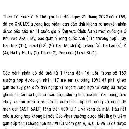
Theo Tổ chức Y tế Thế giới, tính đến ngày 21 tháng 2022 năm 169,
đã có XNUMX trường hợp viêm gan cấp tính không rõ nguyên nhân
được báo cáo từ 11 quốc gia ở Khu vực Châu Âu và một quốc gia ở
Khu vực Á-Âu. Mỹ; bao gồm Vương quốc Anh (114 trường hợp), Tây
Ban Nha (13), Israel (12), (9), Đan Mạch (6), Ireland (5), Hà Lan (4), Ý
(4), Na Uy Na Uy (2), Pháp (2), Romania (1) và Bỉ (1).
Các bệnh nhân có độ tuổi từ 1 tháng đến 16 tuổi. Trong số 169
trường hợp được ghi nhận, 17 trẻ em (khoảng 10%) đã phải ghép
gan do suy gan cấp tính nặng; và một trường hợp tử vong đã được
ghi nhận. Các ca bệnh có các triệu chứng tiêu hóa như đau bụng, tiêu
chảy và nôn mửa trước đó là viêm gan cấp tính nặng với nồng độ
men gan (AST &ALT) tăng trên 500 IU / L và vàng da mắt. Hầu hết
các trường hợp không bị sốt. Các virus thường được biết là gây viêm
gan cấp tính (chẳng hạn như vi rút viêm gan A, B, C, D và E) đã được