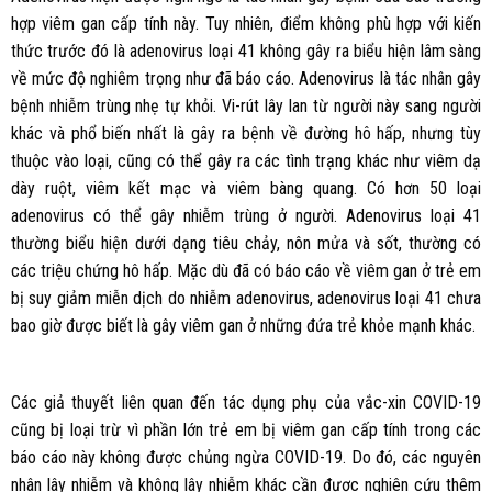
hợp viêm gan cấp tính này. Tuy nhiên, điểm không phù hợp với kiến
thức trước đó là adenovirus loại 41 không gây ra biểu hiện lâm sàng
về mức độ nghiêm trọng như đã báo cáo. Adenovirus là tác nhân gây
bệnh nhiễm trùng nhẹ tự khỏi. Vi-rút lây lan từ người này sang người
khác và phổ biến nhất là gây ra bệnh về đường hô hấp, nhưng tùy
thuộc vào loại, cũng có thể gây ra các tình trạng khác như viêm dạ
dày ruột, viêm kết mạc và viêm bàng quang. Có hơn 50 loại
adenovirus có thể gây nhiễm trùng ở người. Adenovirus loại 41
thường biểu hiện dưới dạng tiêu chảy, nôn mửa và sốt, thường có
các triệu chứng hô hấp. Mặc dù đã có báo cáo về viêm gan ở trẻ em
bị suy giảm miễn dịch do nhiễm adenovirus, adenovirus loại 41 chưa
bao giờ được biết là gây viêm gan ở những đứa trẻ khỏe mạnh khác.
Các giả thuyết liên quan đến tác dụng phụ của vắc-xin COVID-19
cũng bị loại trừ vì phần lớn trẻ em bị viêm gan cấp tính trong các
báo cáo này không được chủng ngừa COVID-19. Do đó, các nguyên
nhân lây nhiễm và không lây nhiễm khác cần được nghiên cứu thêm