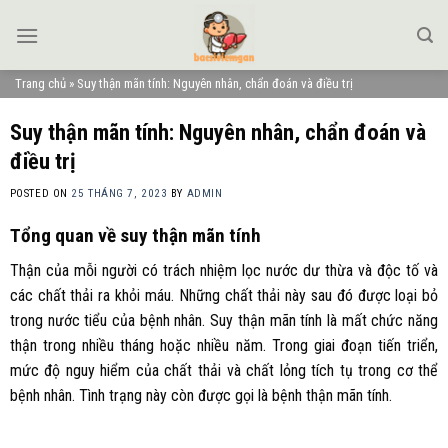
Skip
to
content
Trang chủ
»
Suy thận mãn tính: Nguyên nhân, chẩn đoán và điều trị
Suy thận mãn tính: Nguyên nhân, chẩn đoán và
điều trị
POSTED ON
25 THÁNG 7, 2023
BY
ADMIN
Tổng quan về suy thận mãn tính
Thận của mỗi người có trách nhiệm lọc nước dư thừa và độc tố và
các chất thải ra khỏi máu. Những chất thải này sau đó được loại bỏ
trong nước tiểu của bệnh nhân. Suy thận mãn tính là mất chức năng
thận trong nhiều tháng hoặc nhiều năm. Trong giai đoạn tiến triển,
mức độ nguy hiểm của chất thải và chất lỏng tích tụ trong cơ thể
bệnh nhân. Tình trạng này còn được gọi là bệnh thận mãn tính.