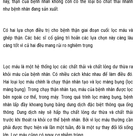
này, thận của bệnh nhân không còn có thể loại bỏ chất thải nhanh
như bệnh nhân đang sản xuất.
Có hai lựa chọn điều trị cho bệnh thận giai đoạn cuối: lọc máu và
ghép thận. Các bác sĩ cố gắng trì hoãn các lựa chọn này càng lâu
càng tốt vì cả hai đều mang rủi ro nghiêm trọng.
Lọc máu là một hệ thống lọc các chất thải và chất lỏng dư thừa ra
khỏi máu của bệnh nhân. Có nhiều cách khác nhau để làm điều đó.
Hai loại lọc máu chính là chạy thận nhân tạo và lọc màng bụng (lọc
màng bụng). Trong chạy thận nhân tạo, máu của bệnh nhân được lọc
bên ngoài cơ thể, trong máy. Trong quá trình lọc màng bụng, bệnh
nhân lấp đầy khoang bụng bằng dung dịch đặc biệt thông qua ống
thông. Dung dịch này sẽ hấp thụ chất lỏng dư thừa và chất thải
trước khi thoát ra khỏi cơ thể bệnh nhân. Bởi vì lọc máu thường cần
phải được thực hiện vài lần một tuần, đó là một sự thay đổi lối sống
lớn. Lọc máu cũng có nguy cơ nhiễm trùng.