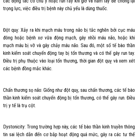
các động tác có chủ ý hoặc run rẩy khi giơ và nắm tay để chống lại
trọng lực, việc điều trị bệnh này chủ yếu là dùng thuốc.
Đột quỵ: Xảy ra khi mạch máu trong não bị tắc nghẽn bởi cục máu
đông hoặc bệnh xơ vữa động mạch, gây nhồi máu não, hoặc khi
mạch máu bị vỡ và gây chảy máu não. Sau đó, một số tế bào thần
kinh kiểm soát chuyển động tay bị tổn thương và có thể gây run tay.
Điều trị phụ thuộc vào loại tổn thương, thời gian đột quỵ và xem xét
các bệnh đồng mắc khác.
Chấn thương sọ não: Giống như đột quỵ, sau chấn thương, các tế bào
thần kinh kiểm soát chuyển động bị tổn thương, có thể gây run. Điều
trị y tế là trụ cột.
Dystonicity: Trong trường hợp này, các tế bào thần kinh truyền thông
tin sai lệch dẫn đến cơ bắp hoạt động quá mức, gây ra các tư thế