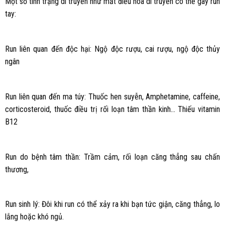
Một số tình trạng di truyền như mất điều hòa di truyền có thể gây run
tay:
Run liên quan đến độc hại: Ngộ độc rượu, cai rượu, ngộ độc thủy
ngân
Run liên quan đến ma túy: Thuốc hen suyễn, Amphetamine, caffeine,
corticosteroid, thuốc điều trị rối loạn tâm thần kinh… Thiếu vitamin
B12
Run do bệnh tâm thần: Trầm cảm, rối loạn căng thẳng sau chấn
thương,
Run sinh lý: Đôi khi run có thể xảy ra khi bạn tức giận, căng thẳng, lo
lắng hoặc khó ngủ.