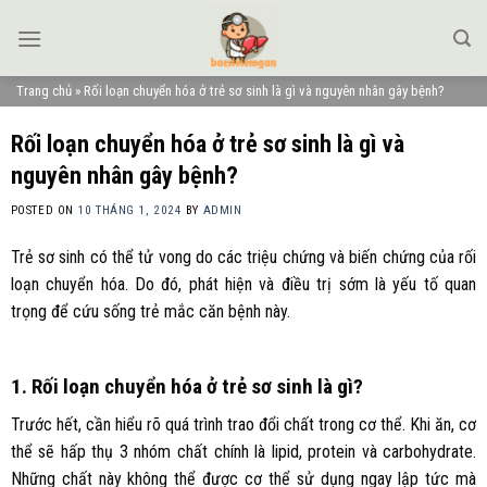
Skip
to
content
Trang chủ
»
Rối loạn chuyển hóa ở trẻ sơ sinh là gì và nguyên nhân gây bệnh?
Rối loạn chuyển hóa ở trẻ sơ sinh là gì và
nguyên nhân gây bệnh?
POSTED ON
10 THÁNG 1, 2024
BY
ADMIN
Trẻ sơ sinh có thể tử vong do các triệu chứng và biến chứng của rối
loạn chuyển hóa. Do đó, phát hiện và điều trị sớm là yếu tố quan
trọng để cứu sống trẻ mắc căn bệnh này.
1. Rối loạn chuyển hóa ở trẻ sơ sinh là gì?
Trước hết, cần hiểu rõ quá trình trao đổi chất trong cơ thể. Khi ăn, cơ
thể sẽ hấp thụ 3 nhóm chất chính là lipid, protein và carbohydrate.
Những chất này không thể được cơ thể sử dụng ngay lập tức mà