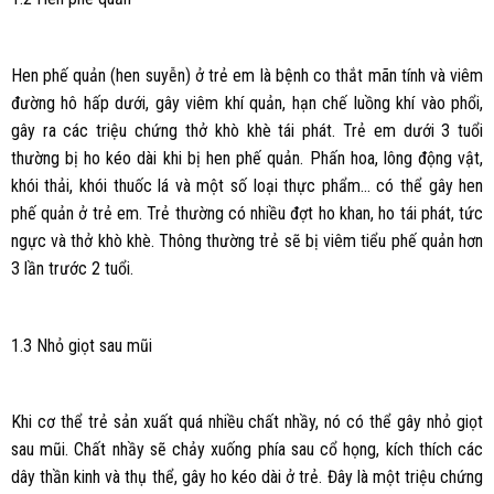
Hen phế quản (hen suyễn) ở trẻ em là bệnh co thắt mãn tính và viêm
đường hô hấp dưới, gây viêm khí quản, hạn chế luồng khí vào phổi,
gây ra các triệu chứng thở khò khè tái phát. Trẻ em dưới 3 tuổi
thường bị ho kéo dài khi bị hen phế quản. Phấn hoa, lông động vật,
khói thải, khói thuốc lá và một số loại thực phẩm… có thể gây hen
phế quản ở trẻ em. Trẻ thường có nhiều đợt ho khan, ho tái phát, tức
ngực và thở khò khè. Thông thường trẻ sẽ bị viêm tiểu phế quản hơn
3 lần trước 2 tuổi.
1.3 Nhỏ giọt sau mũi
Khi cơ thể trẻ sản xuất quá nhiều chất nhầy, nó có thể gây nhỏ giọt
sau mũi. Chất nhầy sẽ chảy xuống phía sau cổ họng, kích thích các
dây thần kinh và thụ thể, gây ho kéo dài ở trẻ. Đây là một triệu chứng