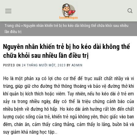
Skip
to
content
Trang chủ
»
Nguyên nhân khiến trẻ bị ho kéo dài không thể chữa khỏi sau nhiều
lần điều trị
Nguyên nhân khiến trẻ bị ho kéo dài không thể
chữa khỏi sau nhiều lần điều trị
POSTED ON
24 THÁNG MƯỜI MỘT, 2023
BY
ADMIN
Ho là một phản xạ có lợi cho cơ thể để trục xuất chất nhầy và vi
trùng, giúp giữ cho đường thở thông thoáng và bảo vệ đường thở khi
khí quản bị kích thích hoặc viêm. Tuy nhiên, nếu ho kéo dài ở trẻ em
xảy ra trong nhiều ngày, đây có thể là triệu chứng cảnh báo của
nhiều bệnh về đường hô hấp. Ho kéo dài ảnh hưởng rất lớn đến chất
lượng cuộc sống của trẻ, khiến trẻ ngủ không yên, thức giấc vào ban
đêm, chán ăn, cảm thấy căng thẳng, cảm thấy lo lắng, buồn bã và
suy giảm khả năng học tập…