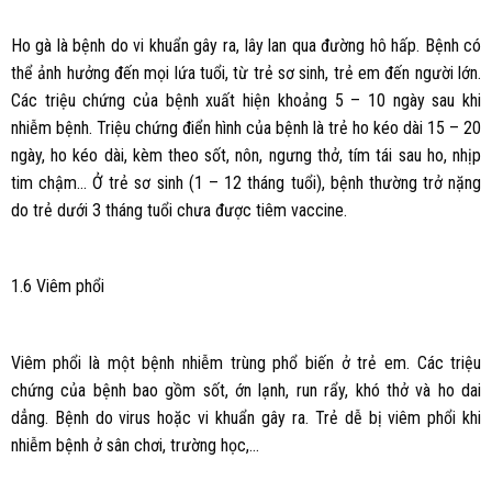
Ho gà là bệnh do vi khuẩn gây ra, lây lan qua đường hô hấp. Bệnh có
thể ảnh hưởng đến mọi lứa tuổi, từ trẻ sơ sinh, trẻ em đến người lớn.
Các triệu chứng của bệnh xuất hiện khoảng 5 – 10 ngày sau khi
nhiễm bệnh. Triệu chứng điển hình của bệnh là trẻ ho kéo dài 15 – 20
ngày, ho kéo dài, kèm theo sốt, nôn, ngưng thở, tím tái sau ho, nhịp
tim chậm… Ở trẻ sơ sinh (1 – 12 tháng tuổi), bệnh thường trở nặng
do trẻ dưới 3 tháng tuổi chưa được tiêm vaccine.
1.6 Viêm phổi
Viêm phổi là một bệnh nhiễm trùng phổ biến ở trẻ em. Các triệu
chứng của bệnh bao gồm sốt, ớn lạnh, run rẩy, khó thở và ho dai
dẳng. Bệnh do virus hoặc vi khuẩn gây ra. Trẻ dễ bị viêm phổi khi
nhiễm bệnh ở sân chơi, trường học,…