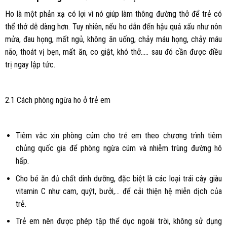
Ho là một phản xạ có lợi vì nó giúp làm thông đường thở để trẻ có
thể thở dễ dàng hơn. Tuy nhiên, nếu ho dẫn đến hậu quả xấu như nôn
mửa, đau họng, mất ngủ, không ăn uống, chảy máu họng, chảy máu
não, thoát vị bẹn, mất ăn, co giật, khó thở….. sau đó cần được điều
trị ngay lập tức.
2.1 Cách phòng ngừa ho ở trẻ em
Tiêm vắc xin phòng cúm cho trẻ em theo chương trình tiêm
chủng quốc gia để phòng ngừa cúm và nhiễm trùng đường hô
hấp.
Cho bé ăn đủ chất dinh dưỡng, đặc biệt là các loại trái cây giàu
vitamin C như cam, quýt, bưởi,… để cải thiện hệ miễn dịch của
trẻ.
Trẻ em nên được phép tập thể dục ngoài trời, không sử dụng