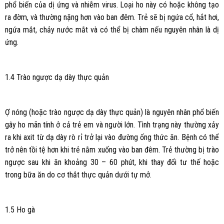
phổ biến của dị ứng và nhiễm virus. Loại ho này có hoặc không tạo
ra đờm, và thường nặng hơn vào ban đêm. Trẻ sẽ bị ngứa cổ, hắt hơi,
ngứa mắt, chảy nước mắt và có thể bị chàm nếu nguyên nhân là dị
ứng.
1.4 Trào ngược dạ dày thực quản
Ợ nóng (hoặc trào ngược dạ dày thực quản) là nguyên nhân phổ biến
gây ho mãn tính ở cả trẻ em và người lớn. Tình trạng này thường xảy
ra khi axit từ dạ dày rò rỉ trở lại vào đường ống thức ăn. Bệnh có thể
trở nên tồi tệ hơn khi trẻ nằm xuống vào ban đêm. Trẻ thường bị trào
ngược sau khi ăn khoảng 30 – 60 phút, khi thay đổi tư thế hoặc
trong bữa ăn do cơ thắt thực quản dưới tự mở.
1.5 Ho gà