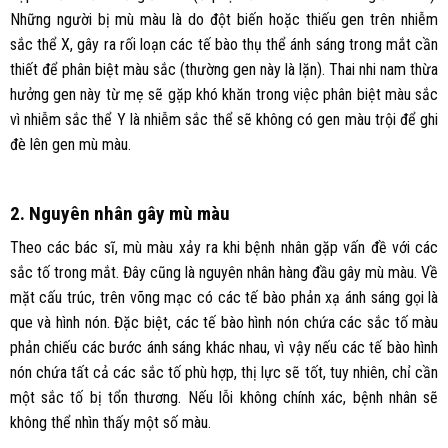
Những người bị mù màu là do đột biến hoặc thiếu gen trên nhiễm
sắc thể X, gây ra rối loạn các tế bào thụ thể ánh sáng trong mắt cần
thiết để phân biệt màu sắc (thường gen này là lặn). Thai nhi nam thừa
hưởng gen này từ mẹ sẽ gặp khó khăn trong việc phân biệt màu sắc
vì nhiễm sắc thể Y là nhiễm sắc thể sẽ không có gen màu trội để ghi
đè lên gen mù màu.
2. Nguyên nhân gây mù màu
Theo các bác sĩ, mù màu xảy ra khi bệnh nhân gặp vấn đề với các
sắc tố trong mắt. Đây cũng là nguyên nhân hàng đầu gây mù màu. Về
mặt cấu trúc, trên võng mạc có các tế bào phản xạ ánh sáng gọi là
que và hình nón. Đặc biệt, các tế bào hình nón chứa các sắc tố màu
phản chiếu các bước ánh sáng khác nhau, vì vậy nếu các tế bào hình
nón chứa tất cả các sắc tố phù hợp, thị lực sẽ tốt, tuy nhiên, chỉ cần
một sắc tố bị tổn thương. Nếu lỗi không chính xác, bệnh nhân sẽ
không thể nhìn thấy một số màu.