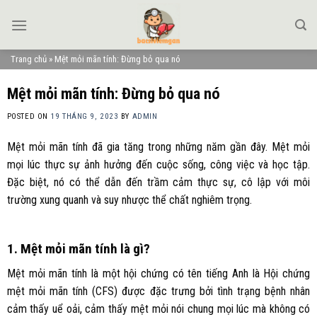
Skip
to
content
Trang chủ
»
Mệt mỏi mãn tính: Đừng bỏ qua nó
Mệt mỏi mãn tính: Đừng bỏ qua nó
POSTED ON
19 THÁNG 9, 2023
BY
ADMIN
Mệt mỏi mãn tính đã gia tăng trong những năm gần đây. Mệt mỏi
mọi lúc thực sự ảnh hưởng đến cuộc sống, công việc và học tập.
Đặc biệt, nó có thể dẫn đến trầm cảm thực sự, cô lập với môi
trường xung quanh và suy nhược thể chất nghiêm trọng.
1. Mệt mỏi mãn tính là gì?
Mệt mỏi mãn tính là một hội chứng có tên tiếng Anh là Hội chứng
mệt mỏi mãn tính (CFS) được đặc trưng bởi tình trạng bệnh nhân
cảm thấy uể oải, cảm thấy mệt mỏi nói chung mọi lúc mà không có