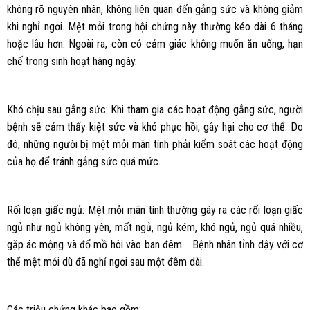
không rõ nguyên nhân, không liên quan đến gắng sức và không giảm
khi nghỉ ngơi. Mệt mỏi trong hội chứng này thường kéo dài 6 tháng
hoặc lâu hơn. Ngoài ra, còn có cảm giác không muốn ăn uống, hạn
chế trong sinh hoạt hàng ngày.
Khó chịu sau gắng sức: Khi tham gia các hoạt động gắng sức, người
bệnh sẽ cảm thấy kiệt sức và khó phục hồi, gây hại cho cơ thể. Do
đó, những người bị mệt mỏi mãn tính phải kiểm soát các hoạt động
của họ để tránh gắng sức quá mức.
Rối loạn giấc ngủ: Mệt mỏi mãn tính thường gây ra các rối loạn giấc
ngủ như ngủ không yên, mất ngủ, ngủ kém, khó ngủ, ngủ quá nhiều,
gặp ác mộng và đổ mồ hôi vào ban đêm. . Bệnh nhân tỉnh dậy với cơ
thể mệt mỏi dù đã nghỉ ngơi sau một đêm dài.
Các triệu chứng khác bao gồm: