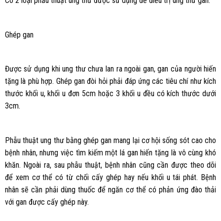
Có 2 loại phẫu thuật ung thư được sử dụng để điều trị ung thư gan:
Ghép gan
Được sử dụng khi ung thư chưa lan ra ngoài gan, gan của người hiến
tặng là phù hợp. Ghép gan đòi hỏi phải đáp ứng các tiêu chí như kích
thước khối u, khối u đơn 5cm hoặc 3 khối u đều có kích thước dưới
3cm.
Phẫu thuật ung thư bằng ghép gan mang lại cơ hội sống sót cao cho
bệnh nhân, nhưng việc tìm kiếm một lá gan hiến tặng là vô cùng khó
khăn. Ngoài ra, sau phẫu thuật, bệnh nhân cũng cần được theo dõi
để xem cơ thể có từ chối cấy ghép hay nếu khối u tái phát. Bệnh
nhân sẽ cần phải dùng thuốc để ngăn cơ thể có phản ứng đào thải
với gan được cấy ghép này.