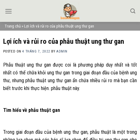
Skip
to
content
Trang chủ
»
Lợi ích và rủi ro của phẫu thuật ung thư gan
Lợi ích và rủi ro của phẫu thuật ung thư gan
POSTED ON
4 THÁNG 7, 2022
BY
ADMIN
Phẫu thuật ung thư gan được coi là phương pháp duy nhất và tốt
nhất có thể chữa khỏi ung thư gan trong giai đoạn đầu của bệnh ung
thư, nhưng phẫu thuật ung thư gan ẩn chứa nhiều rủi ro mà bạn cần
biết trước khi thực hiện. phẫu thuật này.
Tìm hiểu về phẫu thuật gan
Trong giai đoạn đầu của bệnh ung thư gan, phẫu thuật là một trong
những lựa chọn mà các bác sĩ lựa chọn để điều trị ung thư gan cho