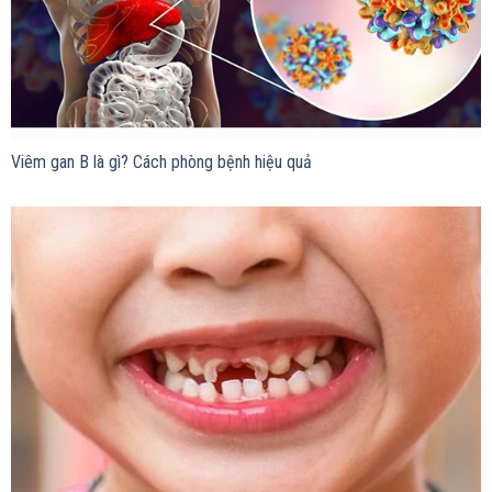
Viêm gan B là gì? Cách phòng bệnh hiệu quả