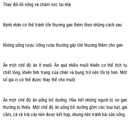
Thay đổi lối sống và chăm sóc tại nhà
Bệnh nhân có thể tránh tổn thương gan thêm theo những cách sau:
Không uống rượu. Uống rượu thường gây tổn thương thêm cho gan
Ăn một chế độ ăn ít muối. Ăn quá nhiều muối khiến cơ thể tích tụ
chất lỏng, khiến tình trạng của chân và bụng trở nên tồi tệ hơn. Một
số gia vị có thể được thay thế cho muối.
Ăn một chế độ ăn uống bổ dưỡng. Hầu hết những người bị xơ gan
thường bị thiếu. Một chế độ ăn uống bổ dưỡng gồm các loại hạt, gia
cầm, cá và trái cây nên được kết hợp, nhưng nên tránh hải sản sống.