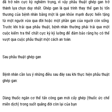
đã trở nên cực kỳ nghiêm trọng, vì vậy phẫu thuật ghép gan trở
thành lựa chọn duy nhất. Ghép gan là quá trình thay thế gan bị tổn
thương của bệnh nhân bằng một lá gan khỏe mạnh được hiến tặng
từ một người vừa qua đời hoặc một phần gan của người còn sống.
Trước khi trải qua phẫu thuật, bệnh nhân thường phải trải qua một
cuộc kiểm tra thể chất cực kỳ kỹ lưỡng để đảm bảo rằng họ có thể
vượt qua cuộc phẫu thuật một cách an toàn.
Sau phẫu thuật ghép gan
Bệnh nhân cần lưu ý những điều sau đây sau khi thực hiện phẫu thuật
ghép gan:
Dùng thuốc ngăn cơ thể tấn công gan mới cấy ghép (thuốc ức chế
miễn dịch) trong suốt quãng đời còn lại của bạn