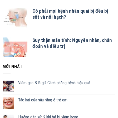
MỚI NHẤT
Viêm gan B là gì? Cách phòng bệnh hiệu quả
Tác hại của sâu răng ở trẻ em
Hướng dẫn xử lý khi bé bị viêm họng