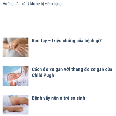
Hướng dẫn xử lý khi bé bị viêm họng