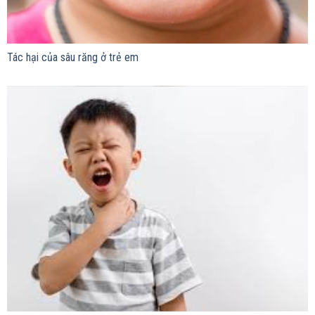
Tác hại của sâu răng ở trẻ em