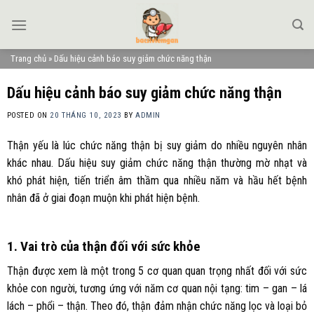
Skip
to
content
Trang chủ
»
Dấu hiệu cảnh báo suy giảm chức năng thận
Dấu hiệu cảnh báo suy giảm chức năng thận
POSTED ON
20 THÁNG 10, 2023
BY
ADMIN
Thận yếu là lúc chức năng thận bị suy giảm do nhiều nguyên nhân
khác nhau. Dấu hiệu suy giảm chức năng thận thường mờ nhạt và
khó phát hiện, tiến triển âm thầm qua nhiều năm và hầu hết bệnh
nhân đã ở giai đoạn muộn khi phát hiện bệnh.
1. Vai trò của thận đối với sức khỏe
Thận được xem là một trong 5 cơ quan quan trọng nhất đối với sức
khỏe con người, tương ứng với năm cơ quan nội tạng: tim – gan – lá
lách – phổi – thận. Theo đó, thận đảm nhận chức năng lọc và loại bỏ