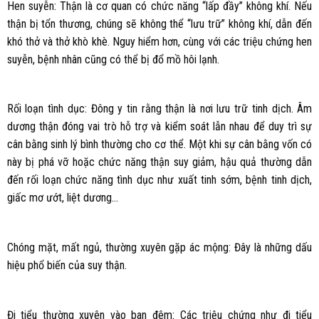
Hen suyễn: Thận là cơ quan có chức năng “lấp đầy” không khí. Nếu
thận bị tổn thương, chúng sẽ không thể “lưu trữ” không khí, dẫn đến
khó thở và thở khò khè. Nguy hiểm hơn, cùng với các triệu chứng hen
suyễn, bệnh nhân cũng có thể bị đổ mồ hôi lạnh.
Rối loạn tình dục: Đông y tin rằng thận là nơi lưu trữ tinh dịch. Âm
dương thận đóng vai trò hỗ trợ và kiểm soát lẫn nhau để duy trì sự
cân bằng sinh lý bình thường cho cơ thể. Một khi sự cân bằng vốn có
này bị phá vỡ hoặc chức năng thận suy giảm, hậu quả thường dẫn
đến rối loạn chức năng tình dục như xuất tinh sớm, bệnh tinh dịch,
giấc mơ ướt, liệt dương…
Chóng mặt, mất ngủ, thường xuyên gặp ác mộng: Đây là những dấu
hiệu phổ biến của suy thận.
Đi tiểu thường xuyên vào ban đêm: Các triệu chứng như đi tiểu