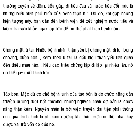
thường xuyên về đêm, tiểu gấp, đi tiểu đau và nước tiểu đổi màu là
những biểu hiện phổ biến của bệnh thận hư. Do đó, khi gặp những
hiện tượng này, bạn cần đến bệnh viện để xét nghiệm nước tiểu và
kiểm tra sức khỏe ngay lập tức để có thể phát hiện bệnh sớm.
Chóng mặt, ù tai: Nhiều bệnh nhân thận yếu bị chóng mặt, đi lại loạng
choạng, buồn nôn…, kèm theo ù tai, là dấu hiệu thận yếu liên quan
đến thiếu máu não. . Nếu các triệu chứng lặp đi lặp lại nhiều lần, nó
có thể gây mất thính lực.
Táo bón: Mặc dù cơ chế bệnh sinh của táo bón là do chức năng dẫn
truyền đường ruột bất thường, nhưng nguyên nhân cơ bản là chức
năng thận kém. Nguyên nhân là bởi việc truyền đại tiện phải thông
qua quá trình kích hoạt, nuôi dưỡng khí thận mới có thể phát huy
được vai trò vốn có của nó.