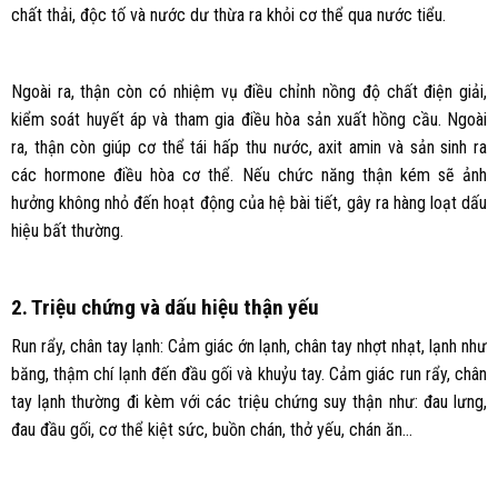
chất thải, độc tố và nước dư thừa ra khỏi cơ thể qua nước tiểu.
Ngoài ra, thận còn có nhiệm vụ điều chỉnh nồng độ chất điện giải,
kiểm soát huyết áp và tham gia điều hòa sản xuất hồng cầu. Ngoài
ra, thận còn giúp cơ thể tái hấp thu nước, axit amin và sản sinh ra
các hormone điều hòa cơ thể. Nếu chức năng thận kém sẽ ảnh
hưởng không nhỏ đến hoạt động của hệ bài tiết, gây ra hàng loạt dấu
hiệu bất thường.
2. Triệu chứng và dấu hiệu thận yếu
Run rẩy, chân tay lạnh: Cảm giác ớn lạnh, chân tay nhợt nhạt, lạnh như
băng, thậm chí lạnh đến đầu gối và khuỷu tay. Cảm giác run rẩy, chân
tay lạnh thường đi kèm với các triệu chứng suy thận như: đau lưng,
đau đầu gối, cơ thể kiệt sức, buồn chán, thở yếu, chán ăn…