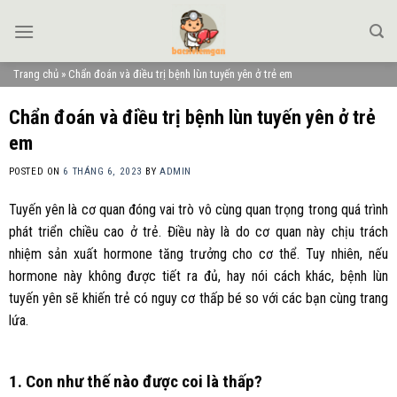
Skip
to
content
Trang chủ
»
Chẩn đoán và điều trị bệnh lùn tuyến yên ở trẻ em
Chẩn đoán và điều trị bệnh lùn tuyến yên ở trẻ
em
POSTED ON
6 THÁNG 6, 2023
BY
ADMIN
Tuyến yên là cơ quan đóng vai trò vô cùng quan trọng trong quá trình
phát triển chiều cao ở trẻ. Điều này là do cơ quan này chịu trách
nhiệm sản xuất hormone tăng trưởng cho cơ thể. Tuy nhiên, nếu
hormone này không được tiết ra đủ, hay nói cách khác, bệnh lùn
tuyến yên sẽ khiến trẻ có nguy cơ thấp bé so với các bạn cùng trang
lứa.
1. Con như thế nào được coi là thấp?