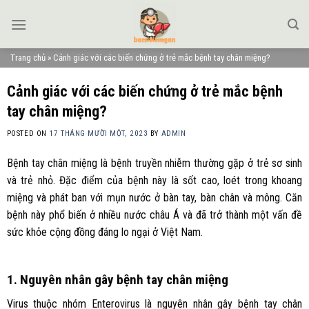
Skip
to
content
Trang chủ
»
Cảnh giác với các biến chứng ở trẻ mắc bệnh tay chân miệng?
Cảnh giác với các biến chứng ở trẻ mắc bệnh
tay chân miệng?
POSTED ON
17 THÁNG MƯỜI MỘT, 2023
BY
ADMIN
Bệnh tay chân miệng là bệnh truyền nhiễm thường gặp ở trẻ sơ sinh
và trẻ nhỏ. Đặc điểm của bệnh này là sốt cao, loét trong khoang
miệng và phát ban với mụn nước ở bàn tay, bàn chân và mông. Căn
bệnh này phổ biến ở nhiều nước châu Á và đã trở thành một vấn đề
sức khỏe cộng đồng đáng lo ngại ở Việt Nam.
1. Nguyên nhân gây bệnh tay chân miệng
Virus thuộc nhóm Enterovirus là nguyên nhân gây bệnh tay chân