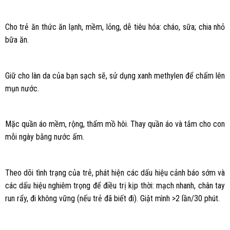
Cho trẻ ăn thức ăn lạnh, mềm, lỏng, dễ tiêu hóa: cháo, sữa; chia nhỏ
bữa ăn.
Giữ cho làn da của bạn sạch sẽ, sử dụng xanh methylen để chấm lên
mụn nước.
Mặc quần áo mềm, rộng, thấm mồ hôi. Thay quần áo và tắm cho con
mỗi ngày bằng nước ấm.
Theo dõi tình trạng của trẻ, phát hiện các dấu hiệu cảnh báo sớm và
các dấu hiệu nghiêm trọng để điều trị kịp thời: mạch nhanh, chân tay
run rẩy, đi không vững (nếu trẻ đã biết đi). Giật mình >2 lần/30 phút.