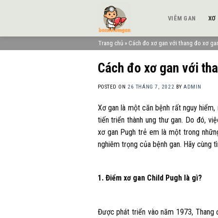
Skip
to
VIÊM GAN
XƠ
content
Trang chủ
»
Cách đo xơ gan với thang đo xơ ga
Cách đo xơ gan với th
POSTED ON
26 THÁNG 7, 2022
BY
ADMIN
Xơ gan là một căn bệnh rất nguy hiểm, 
tiến triển thành ung thư gan. Do đó, v
xơ gan Pugh trẻ em là một trong nhữ
nghiêm trọng của bệnh gan. Hãy cùng tìm
1. Điểm xơ gan Child Pugh là gì?
Được phát triển vào năm 1973, Thang 