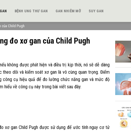
 GAN
BỆNH UNG THƯ GAN
GAN NHIỄM MỠ
SUY GAN
n của Child Pugh
ang đo xơ gan của Child Pugh
nếu không được phát hiện và điều trị kịp thời, nó sẽ dễ dàng
iệc theo dõi và kiểm soát xơ gan là vô cùng quan trọng. Điểm
ng công cụ hiệu quả để đo lường chức năng gan và mức độ
 hiểu về công cụ này trong bài viết sau đây.
đo xơ gan Child Pugh được sử dụng để ước tính nguy cơ tử