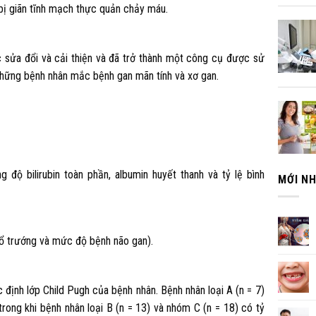
bị giãn tĩnh mạch thực quản chảy máu.
c sửa đổi và cải thiện và đã trở thành một công cụ được sử
 những bệnh nhân mắc bệnh gan mãn tính và xơ gan.
 độ bilirubin toàn phần, albumin huyết thanh và tỷ lệ bình
MỚI N
cổ trướng và mức độ bệnh não gan).
ịnh lớp Child Pugh của bệnh nhân. Bệnh nhân loại A (n = 7)
trong khi bệnh nhân loại B (n = 13) và nhóm C (n = 18) có tỷ