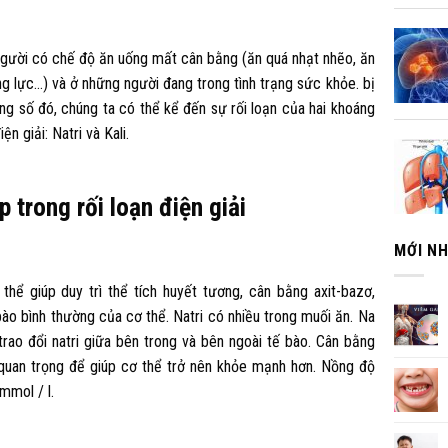
người có chế độ ăn uống mất cân bằng (ăn quá nhạt nhẽo, ăn
 lực…) và ở những người đang trong tình trạng sức khỏe. bị
g số đó, chúng ta có thể kể đến sự rối loạn của hai khoáng
n giải: Natri và Kali.
 trong rối loạn điện giải
MỚI N
thể giúp duy trì thể tích huyết tương, cân bằng axit-bazơ,
bào bình thường của cơ thể. Natri có nhiều trong muối ăn. Na
rao đổi natri giữa bên trong và bên ngoài tế bào. Cân bằng
 quan trọng để giúp cơ thể trở nên khỏe mạnh hơn. Nồng độ
mmol / l.