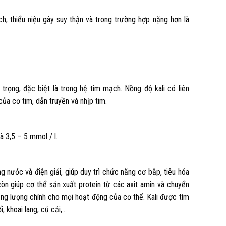
h, thiểu niệu gây suy thận và trong trường hợp nặng hơn là
n trọng, đặc biệt là trong hệ tim mạch. Nồng độ kali có liên
của cơ tim, dẫn truyền và nhịp tim.
à 3,5 – 5 mmol / l.
ng nước và điện giải, giúp duy trì chức năng cơ bắp, tiêu hóa
i còn giúp cơ thể sản xuất protein từ các axit amin và chuyển
ng lượng chính cho mọi hoạt động của cơ thể. Kali được tìm
, khoai lang, củ cải,…