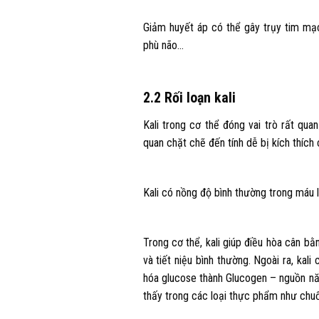
Giảm huyết áp có thể gây trụy tim mạc
phù não…
2.2 Rối loạn kali
Kali trong cơ thể đóng vai trò rất qua
quan chặt chẽ đến tính dễ bị kích thích 
Kali có nồng độ bình thường trong máu l
Trong cơ thể, kali giúp điều hòa cân bằ
và tiết niệu bình thường. Ngoài ra, kal
hóa glucose thành Glucogen – nguồn nă
thấy trong các loại thực phẩm như chuối