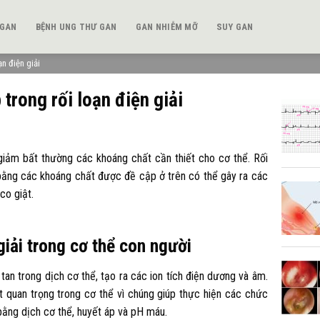
 GAN
BỆNH UNG THƯ GAN
GAN NHIỄM MỠ
SUY GAN
n điện giải
trong rối loạn điện giải
giảm bất thường các khoáng chất cần thiết cho cơ thể. Rối
 bằng các khoáng chất được đề cập ở trên có thể gây ra các
co giật.
 giải trong cơ thể con người
 tan trong dịch cơ thể, tạo ra các ion tích điện dương và âm.
t quan trọng trong cơ thể vì chúng giúp thực hiện các chức
bằng dịch cơ thể, huyết áp và pH máu.