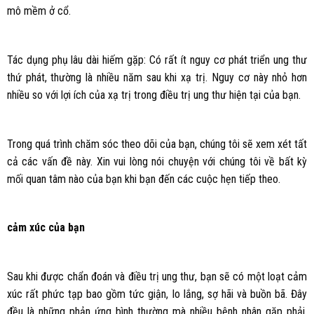
mô mềm ở cổ.
Tác dụng phụ lâu dài hiếm gặp: Có rất ít nguy cơ phát triển ung thư
thứ phát, thường là nhiều năm sau khi xạ trị. Nguy cơ này nhỏ hơn
nhiều so với lợi ích của xạ trị trong điều trị ung thư hiện tại của bạn.
Trong quá trình chăm sóc theo dõi của bạn, chúng tôi sẽ xem xét tất
cả các vấn đề này. Xin vui lòng nói chuyện với chúng tôi về bất kỳ
mối quan tâm nào của bạn khi bạn đến các cuộc hẹn tiếp theo.
cảm xúc của bạn
Sau khi được chẩn đoán và điều trị ung thư, bạn sẽ có một loạt cảm
xúc rất phức tạp bao gồm tức giận, lo lắng, sợ hãi và buồn bã. Đây
đều là những phản ứng bình thường mà nhiều bệnh nhân gặp phải.