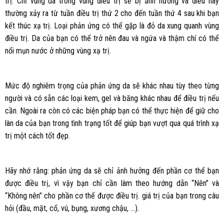
trị. Chỉ vùng da trong vùng điều trị sẽ bị ảnh hưởng và điều này
thường xảy ra từ tuần điều trị thứ 2 cho đến tuần thứ 4 sau khi bạn
kết thúc xạ trị. Loại phản ứng có thể gặp là đỏ da xung quanh vùng
điều trị. Da của bạn có thể trở nên đau và ngứa và thậm chí có thể
nổi mụn nước ở những vùng xạ trị.
Mức độ nghiêm trọng của phản ứng da sẽ khác nhau tùy theo từng
người và có sẵn các loại kem, gel và băng khác nhau để điều trị nếu
cần. Ngoài ra còn có các biện pháp bạn có thể thực hiện để giữ cho
làn da của bạn trong tình trạng tốt để giúp bạn vượt qua quá trình xạ
trị một cách tốt đẹp.
Hãy nhớ rằng: phản ứng da sẽ chỉ ảnh hưởng đến phần cơ thể bạn
được điều trị, vì vậy bạn chỉ cần làm theo hướng dẫn “Nên” và
“Không nên” cho phần cơ thể được điều trị. giá trị của bạn trong câu
hỏi (đầu, mặt, cổ, vú, bụng, xương chậu, …).