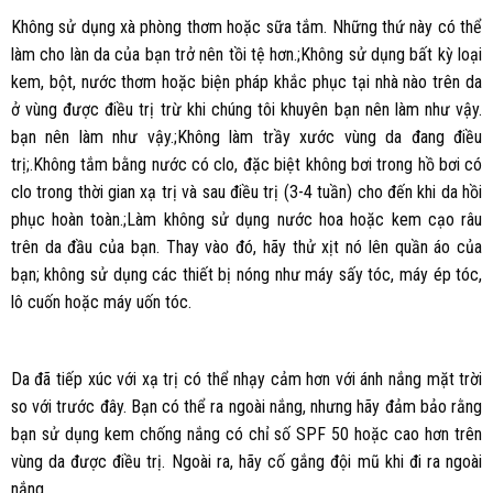
Không sử dụng xà phòng thơm hoặc sữa tắm. Những thứ này có thể
làm cho làn da của bạn trở nên tồi tệ hơn.;Không sử dụng bất kỳ loại
kem, bột, nước thơm hoặc biện pháp khắc phục tại nhà nào trên da
ở vùng được điều trị trừ khi chúng tôi khuyên bạn nên làm như vậy.
bạn nên làm như vậy.;Không làm trầy xước vùng da đang điều
trị;.Không tắm bằng nước có clo, đặc biệt không bơi trong hồ bơi có
clo trong thời gian xạ trị và sau điều trị (3-4 tuần) cho đến khi da hồi
phục hoàn toàn.;Làm không sử dụng nước hoa hoặc kem cạo râu
trên da đầu của bạn. Thay vào đó, hãy thử xịt nó lên quần áo của
bạn; không sử dụng các thiết bị nóng như máy sấy tóc, máy ép tóc,
lô cuốn hoặc máy uốn tóc.
Da đã tiếp xúc với xạ trị có thể nhạy cảm hơn với ánh nắng mặt trời
so với trước đây. Bạn có thể ra ngoài nắng, nhưng hãy đảm bảo rằng
bạn sử dụng kem chống nắng có chỉ số SPF 50 hoặc cao hơn trên
vùng da được điều trị. Ngoài ra, hãy cố gắng đội mũ khi đi ra ngoài
nắng.