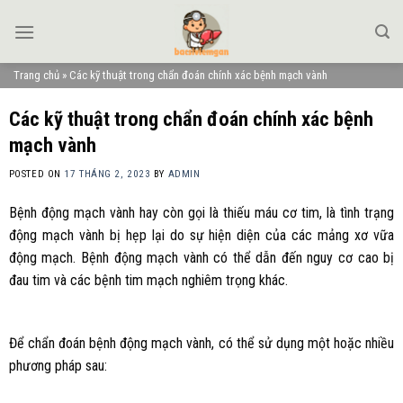
Skip
to
content
Trang chủ
»
Các kỹ thuật trong chẩn đoán chính xác bệnh mạch vành
Các kỹ thuật trong chẩn đoán chính xác bệnh
mạch vành
POSTED ON
17 THÁNG 2, 2023
BY
ADMIN
Bệnh động mạch vành hay còn gọi là thiếu máu cơ tim, là tình trạng
động mạch vành bị hẹp lại do sự hiện diện của các mảng xơ vữa
động mạch. Bệnh động mạch vành có thể dẫn đến nguy cơ cao bị
đau tim và các bệnh tim mạch nghiêm trọng khác.
Để chẩn đoán bệnh động mạch vành, có thể sử dụng một hoặc nhiều
phương pháp sau: