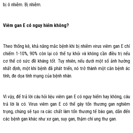
bị ô nhiễm. Bị nhiễm.
Viêm gan E có nguy hiểm không?
Theo thống kê, khả năng mắc bệnh khi bị nhiễm virus viêm gan E chỉ
chiếm 1-10%, 90% còn lại có thể tự khỏi và không cần điều trị nếu
cơ thể có sức đề kháng tốt. Tuy nhiên, nếu dưới một số ảnh hưởng
nhất định, một khi bệnh đã phát triển, nó trở thành một căn bệnh ác
tính, đe dọa tính mạng của bệnh nhân.
Vì vậy, để trả lời câu hỏi liệu viêm gan E có nguy hiểm hay không, câu
trả lời là có. Virus viêm gan E có thể gây tổn thương gan nghiêm
trọng, chúng sẽ tạo ra các chất làm tổn thương tế bào gan, dẫn đến
các bệnh gan khác như xơ gan, suy gan, thậm chí ung thư gan.