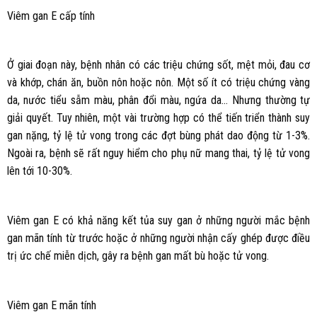
Viêm gan E cấp tính
Ở giai đoạn này, bệnh nhân có các triệu chứng sốt, mệt mỏi, đau cơ
và khớp, chán ăn, buồn nôn hoặc nôn. Một số ít có triệu chứng vàng
da, nước tiểu sẫm màu, phân đổi màu, ngứa da… Nhưng thường tự
giải quyết. Tuy nhiên, một vài trường hợp có thể tiến triển thành suy
gan nặng, tỷ lệ tử vong trong các đợt bùng phát dao động từ 1-3%.
Ngoài ra, bệnh sẽ rất nguy hiểm cho phụ nữ mang thai, tỷ lệ tử vong
lên tới 10-30%.
Viêm gan E có khả năng kết tủa suy gan ở những người mắc bệnh
gan mãn tính từ trước hoặc ở những người nhận cấy ghép được điều
trị ức chế miễn dịch, gây ra bệnh gan mất bù hoặc tử vong.
Viêm gan E mãn tính