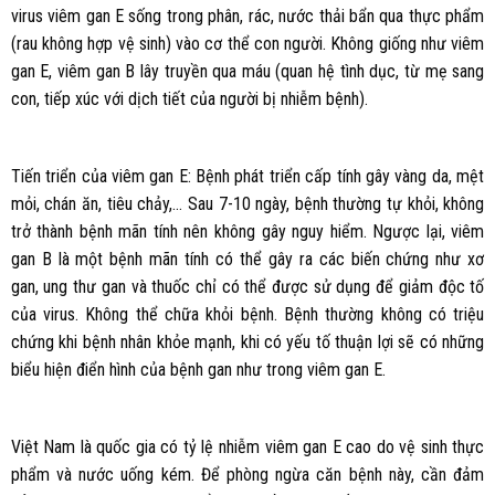
virus viêm gan E sống trong phân, rác, nước thải bẩn qua thực phẩm
(rau không hợp vệ sinh) vào cơ thể con người. Không giống như viêm
gan E, viêm gan B lây truyền qua máu (quan hệ tình dục, từ mẹ sang
con, tiếp xúc với dịch tiết của người bị nhiễm bệnh).
Tiến triển của viêm gan E: Bệnh phát triển cấp tính gây vàng da, mệt
mỏi, chán ăn, tiêu chảy,… Sau 7-10 ngày, bệnh thường tự khỏi, không
trở thành bệnh mãn tính nên không gây nguy hiểm. Ngược lại, viêm
gan B là một bệnh mãn tính có thể gây ra các biến chứng như xơ
gan, ung thư gan và thuốc chỉ có thể được sử dụng để giảm độc tố
của virus. Không thể chữa khỏi bệnh. Bệnh thường không có triệu
chứng khi bệnh nhân khỏe mạnh, khi có yếu tố thuận lợi sẽ có những
biểu hiện điển hình của bệnh gan như trong viêm gan E.
Việt Nam là quốc gia có tỷ lệ nhiễm viêm gan E cao do vệ sinh thực
phẩm và nước uống kém. Để phòng ngừa căn bệnh này, cần đảm