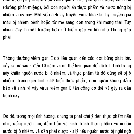
(đường phân-miệng), bởi con người ăn thực phẩm và nước uống bị
nhiễm virus này. Một số cách lây truyền virus khác là: lây truyền qua
máu bị nhiễm bệnh hoặc từ mẹ sang con trong khi mang thai. Tuy
nhiên, đây là một trường hợp rất hiếm gặp và hầu như không gặp
phải.
Thông thường viêm gan E có liên quan đến các đợt bùng phát lớn,
xảy ra cứ sau 5 đến 10 năm và có thể liên quan đến lũ lụt. Tình trạng
này khiến nguồn nước bị ô nhiễm, và thực phẩm từ đó cũng sẽ bị ô
nhiễm. Trong quá trình chế biến thực phẩm, con người không đảm
bảo vệ sinh, vì vậy virus viêm gan E tấn công cơ thể và gây ra căn
bệnh này.
Do đó, trong mọi tình huống, chúng ta phải chú ý đến thực phẩm nấu
chín, uống nước sôi, đảm bảo vệ sinh, tránh thực phẩm và nguồn
nước bị ô nhiễm, và cần phải được xử lý nếu nguồn nước bị nghi ngờ