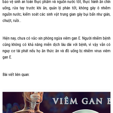
bảo vệ sinh an toàn thực phẩm và nguồn nước tốt, thực hành ăn chín
uống, rửa tay trước khi ăn, quản lý phân tốt, không gây ô nhiễm
nguồn nước; kiểm soát các sinh vật trung gian gây bụi bẩn như gián,
chuột, ruồi…
Hiện nay, chưa có vắc-xin phòng ngừa viêm gan E. Người nhiễm bệnh
cũng không có khả năng miễn dịch lâu dài với bệnh, vì vậy vẫn có
nguy cơ tái phát nếu họ ăn thức ăn và đồ uống bị nhiễm virus viêm
gan E.
Bài viết liên quan: