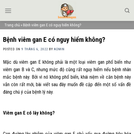
Skip
to
content
Trang chủ
»
Bệnh viêm gan E có nguy hiểm không?
Bệnh viêm gan E có nguy hiểm không?
POSTED ON
9 THÁNG 6, 2022
BY
ADMIN
Mặc dù viêm gan E không phải là một loại viêm gan phổ biến như
viêm gan B và C, nhưng mức độ cũng rất nguy hiểm nếu bệnh nhân
mắc bệnh này. Bởi vì nó không phổ biến, khái niệm về căn bệnh này
vẫn còn rất mới, bài viết sau đây muốn đề cập đến một số vấn đề
đáng chú ý của bệnh lý này.
Viêm gan E có lây không?
Con đường lây nhiễm của viêm gan E chủ yếu qua đường tiêu hóa