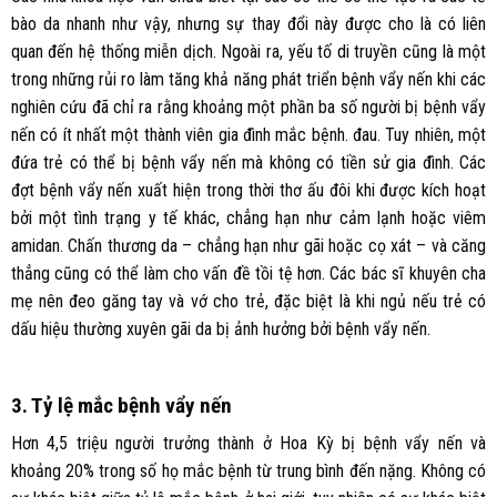
bào da nhanh như vậy, nhưng sự thay đổi này được cho là có liên
quan đến hệ thống miễn dịch. Ngoài ra, yếu tố di truyền cũng là một
trong những rủi ro làm tăng khả năng phát triển bệnh vẩy nến khi các
nghiên cứu đã chỉ ra rằng khoảng một phần ba số người bị bệnh vẩy
nến có ít nhất một thành viên gia đình mắc bệnh. đau. Tuy nhiên, một
đứa trẻ có thể bị bệnh vẩy nến mà không có tiền sử gia đình. Các
đợt bệnh vẩy nến xuất hiện trong thời thơ ấu đôi khi được kích hoạt
bởi một tình trạng y tế khác, chẳng hạn như cảm lạnh hoặc viêm
amidan. Chấn thương da – chẳng hạn như gãi hoặc cọ xát – và căng
thẳng cũng có thể làm cho vấn đề tồi tệ hơn. Các bác sĩ khuyên cha
mẹ nên đeo găng tay và vớ cho trẻ, đặc biệt là khi ngủ nếu trẻ có
dấu hiệu thường xuyên gãi da bị ảnh hưởng bởi bệnh vẩy nến.
3. Tỷ lệ mắc bệnh vẩy nến
Hơn 4,5 triệu người trưởng thành ở Hoa Kỳ bị bệnh vẩy nến và
khoảng 20% trong số họ mắc bệnh từ trung bình đến nặng. Không có