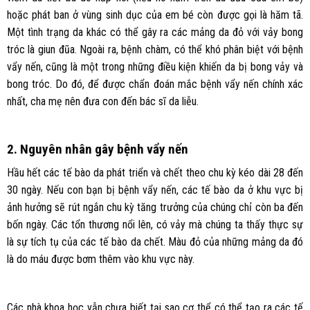
hoặc phát ban ở vùng sinh dục của em bé còn được gọi là hăm tã.
Một tình trạng da khác có thể gây ra các mảng da đỏ với vảy bong
tróc là giun đũa. Ngoài ra, bệnh chàm, có thể khó phân biệt với bệnh
vẩy nến, cũng là một trong những điều kiện khiến da bị bong vảy và
bong tróc. Do đó, để được chẩn đoán mắc bệnh vẩy nến chính xác
nhất, cha mẹ nên đưa con đến bác sĩ da liễu.
2. Nguyên nhân gây bệnh vẩy nến
Hầu hết các tế bào da phát triển và chết theo chu kỳ kéo dài 28 đến
30 ngày. Nếu con bạn bị bệnh vẩy nến, các tế bào da ở khu vực bị
ảnh hưởng sẽ rút ngắn chu kỳ tăng trưởng của chúng chỉ còn ba đến
bốn ngày. Các tổn thương nổi lên, có vảy mà chúng ta thấy thực sự
là sự tích tụ của các tế bào da chết. Màu đỏ của những mảng da đó
là do máu được bơm thêm vào khu vực này.
Các nhà khoa học vẫn chưa biết tại sao cơ thể có thể tạo ra các tế