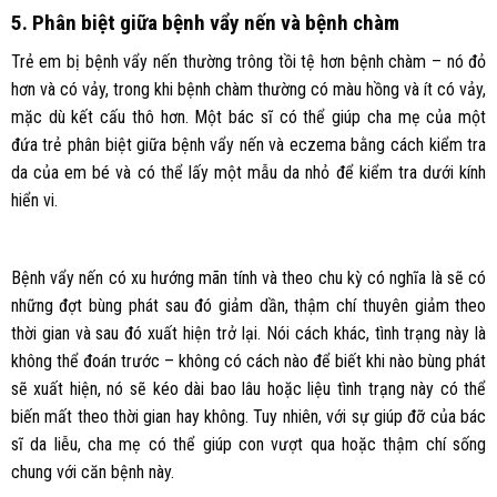
5. Phân biệt giữa bệnh vẩy nến và bệnh chàm
Trẻ em bị bệnh vẩy nến thường trông tồi tệ hơn bệnh chàm – nó đỏ
hơn và có vảy, trong khi bệnh chàm thường có màu hồng và ít có vảy,
mặc dù kết cấu thô hơn. Một bác sĩ có thể giúp cha mẹ của một
đứa trẻ phân biệt giữa bệnh vẩy nến và eczema bằng cách kiểm tra
da của em bé và có thể lấy một mẫu da nhỏ để kiểm tra dưới kính
hiển vi.
Bệnh vẩy nến có xu hướng mãn tính và theo chu kỳ có nghĩa là sẽ có
những đợt bùng phát sau đó giảm dần, thậm chí thuyên giảm theo
thời gian và sau đó xuất hiện trở lại. Nói cách khác, tình trạng này là
không thể đoán trước – không có cách nào để biết khi nào bùng phát
sẽ xuất hiện, nó sẽ kéo dài bao lâu hoặc liệu tình trạng này có thể
biến mất theo thời gian hay không. Tuy nhiên, với sự giúp đỡ của bác
sĩ da liễu, cha mẹ có thể giúp con vượt qua hoặc thậm chí sống
chung với căn bệnh này.