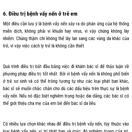
6. Điều trị bệnh vẩy nến ở trẻ em
Một điều cần lưu ý là bệnh vẩy nến xảy ra do phản ứng của hệ thống
miễn dịch, không phải vi khuẩn hay virus, vì vậy chúng không lây
nhiễm. Chúng thậm chí không thể lây lan sang các vùng da khác của
trẻ, vì vậy việc cách ly trẻ là không cần thiết.
Quá trình điều trị bắt đầu bằng việc đi khám bác sĩ để thảo luận về
phương pháp điều trị tốt nhất. Bởi vì bệnh vẩy nến là không phổ biến
ở trẻ sơ sinh và có thể trông tương tự như các loại phát ban khác,
bác sĩ sẽ muốn chắc chắn cho dù các dấu hiệu trên thực sự là bệnh
vẩy nến. Nếu nó đặc biệt nghiêm trọng hoặc dai dẳng, các bác sĩ có
thể giới thiệu cha mẹ của em bé đến bác sĩ da liễu.
Có nhiều lựa chọn khác nhau để điều trị bệnh vẩy nến, tùy thuộc vào
loại bệnh vẩy nến, vị trí phát ban và mức độ nghiêm trọng của nó.