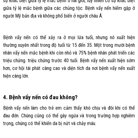
sự khác biệt giữa tỷ lệ mắc bệnh ở hai giới, tuy nhiên có sự khác biệt
giữa tỷ lệ mắc bệnh giữa các chủng tộc. Bệnh vẩy nến hiếm gặp ở
người Mỹ bản địa và không phổ biến ở người châu Á.
Bệnh vẩy nến có thể xảy ra ở mọi lứa tuổi, nhưng nó xuất hiện
thường xuyên nhất trong độ tuổi từ 15 đến 35. Một trong mười bệnh
nhân vẩy nến mắc bệnh khi còn nhỏ và 75% bệnh nhân phát triển các
triệu chứng. triệu chứng trước 40 tuổi. Bệnh vẩy nến xuất hiện sớm
hơn, cơ hội tái phát càng cao và diện tích da nơi bệnh vẩy nến xuất
hiện càng lớn.
4. Bệnh vẩy nến có đau không?
Bệnh vẩy nến làm cho trẻ em cảm thấy khó chịu và đôi khi có thể
đau đớn. Chúng cũng có thể gây ngứa và trong trường hợp nghiêm
trọng, chúng có thể khiến da bị nứt và chảy máu.