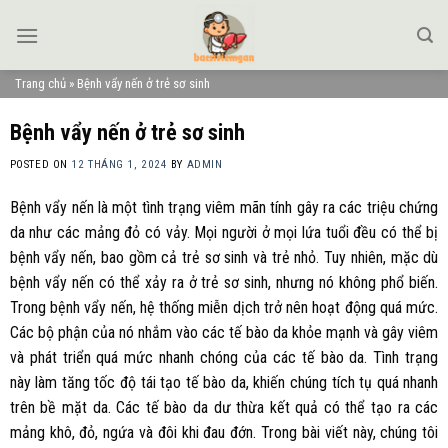
Skip
to
content
Trang chủ
»
Bệnh vẩy nến ở trẻ sơ sinh
Bệnh vẩy nến ở trẻ sơ sinh
POSTED ON
12 THÁNG 1, 2024
BY
ADMIN
Bệnh vẩy nến là một tình trạng viêm mãn tính gây ra các triệu chứng
da như các mảng đỏ có vảy. Mọi người ở mọi lứa tuổi đều có thể bị
bệnh vẩy nến, bao gồm cả trẻ sơ sinh và trẻ nhỏ. Tuy nhiên, mặc dù
bệnh vẩy nến có thể xảy ra ở trẻ sơ sinh, nhưng nó không phổ biến.
Trong bệnh vẩy nến, hệ thống miễn dịch trở nên hoạt động quá mức.
Các bộ phận của nó nhắm vào các tế bào da khỏe mạnh và gây viêm
và phát triển quá mức nhanh chóng của các tế bào da. Tình trạng
này làm tăng tốc độ tái tạo tế bào da, khiến chúng tích tụ quá nhanh
trên bề mặt da. Các tế bào da dư thừa kết quả có thể tạo ra các
mảng khô, đỏ, ngứa và đôi khi đau đớn. Trong bài viết này, chúng tôi