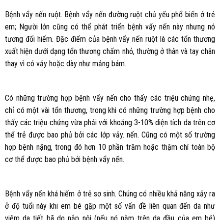
Bệnh vẩy nến ruột. Bệnh vẩy nến đường ruột chủ yếu phổ biến ở trẻ
em; Người lớn cũng có thể phát triển bệnh vẩy nến này nhưng nó
tương đối hiếm. Đặc điểm của bệnh vẩy nến ruột là các tổn thương
xuất hiện dưới dạng tổn thương chấm nhỏ, thường ở thân và tay chân
thay vì có vảy hoặc dày như mảng bám.
Có những trường hợp bệnh vẩy nến cho thấy các triệu chứng nhẹ,
chỉ có một vài tổn thương, trong khi có những trường hợp bệnh cho
thấy các triệu chứng vừa phải với khoảng 3-10% diện tích da trên cơ
thể trẻ được bao phủ bởi các lớp vảy. nến. Cũng có một số trường
hợp bệnh nặng, trong đó hơn 10 phần trăm hoặc thậm chí toàn bộ
cơ thể được bao phủ bởi bệnh vẩy nến.
Bệnh vẩy nến khá hiếm ở trẻ sơ sinh. Chúng có nhiều khả năng xảy ra
ở độ tuổi này khi em bé gặp một số vấn đề liên quan đến da như
viêm da tiết bã do nắp nôi (nếu nó nằm trên da đầu của em bé)