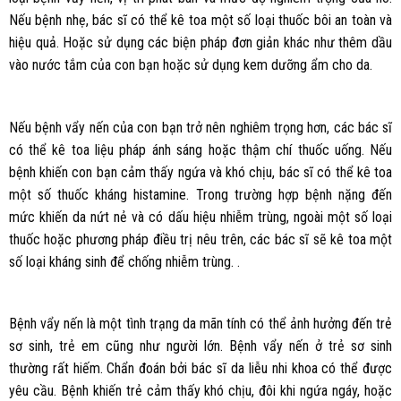
Nếu bệnh nhẹ, bác sĩ có thể kê toa một số loại thuốc bôi an toàn và
hiệu quả. Hoặc sử dụng các biện pháp đơn giản khác như thêm dầu
vào nước tắm của con bạn hoặc sử dụng kem dưỡng ẩm cho da.
Nếu bệnh vẩy nến của con bạn trở nên nghiêm trọng hơn, các bác sĩ
có thể kê toa liệu pháp ánh sáng hoặc thậm chí thuốc uống. Nếu
bệnh khiến con bạn cảm thấy ngứa và khó chịu, bác sĩ có thể kê toa
một số thuốc kháng histamine. Trong trường hợp bệnh nặng đến
mức khiến da nứt nẻ và có dấu hiệu nhiễm trùng, ngoài một số loại
thuốc hoặc phương pháp điều trị nêu trên, các bác sĩ sẽ kê toa một
số loại kháng sinh để chống nhiễm trùng. .
Bệnh vẩy nến là một tình trạng da mãn tính có thể ảnh hưởng đến trẻ
sơ sinh, trẻ em cũng như người lớn. Bệnh vẩy nến ở trẻ sơ sinh
thường rất hiếm. Chẩn đoán bởi bác sĩ da liễu nhi khoa có thể được
yêu cầu. Bệnh khiến trẻ cảm thấy khó chịu, đôi khi ngứa ngáy, hoặc