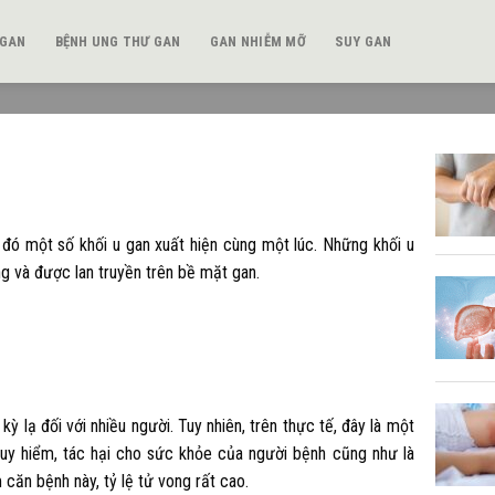
 GAN
BỆNH UNG THƯ GAN
GAN NHIỄM MỠ
SUY GAN
g đó một số khối u gan xuất hiện cùng một lúc. Những khối u
g và được lan truyền trên bề mặt gan.
kỳ lạ đối với nhiều người. Tuy nhiên, trên thực tế, đây là một
guy hiểm, tác hại cho sức khỏe của người bệnh cũng như là
 căn bệnh này, tỷ lệ tử vong rất cao.