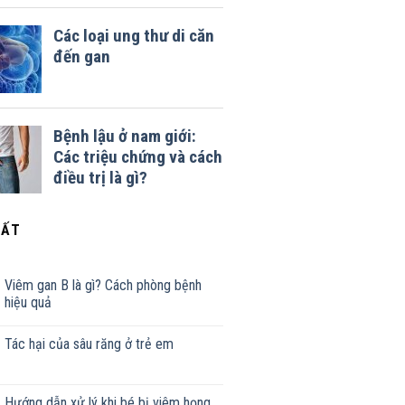
HẤT
Viêm gan B là gì? Cách phòng bệnh
hiệu quả
Tác hại của sâu răng ở trẻ em
Hướng dẫn xử lý khi bé bị viêm họng