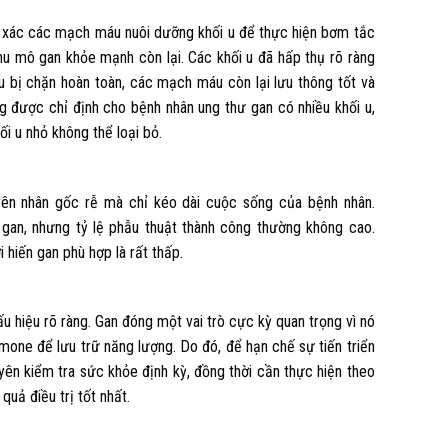
 xác các mạch máu nuôi dưỡng khối u để thực hiện bơm tắc
hu mô gan khỏe mạnh còn lại. Các khối u đã hấp thụ rõ ràng
 bị chặn hoàn toàn, các mạch máu còn lại lưu thông tốt và
 được chỉ định cho bệnh nhân ung thư gan có nhiều khối u,
ối u nhỏ không thể loại bỏ.
yên nhân gốc rễ mà chỉ kéo dài cuộc sống của bệnh nhân.
 gan, nhưng tỷ lệ phẫu thuật thành công thường không cao.
hiến gan phù hợp là rất thấp.
u hiệu rõ ràng. Gan đóng một vai trò cực kỳ quan trọng vì nó
one để lưu trữ năng lượng. Do đó, để hạn chế sự tiến triển
ên kiểm tra sức khỏe định kỳ, đồng thời cần thực hiện theo
uả điều trị tốt nhất.