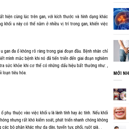
uất hiện cùng lúc trên gan, với kích thước và hình dạng khác
g khối u này có thể nằm ở nhiều vị trí trong gan, khiến việc
u gan đa ổ không rõ ràng trong giai đoạn đầu. Bệnh nhân chỉ
biết mình mắc bệnh khi nó đã tiến triển đến giai đoạn nghiêm
tra sức khỏe khi cơ thể có những dấu hiệu bất thường như: ,
 loạn tiêu hóa.
MỚI N
 phụ thuộc vào việc khối u là lành tính hay ác tính. Nếu khối
h chóng nhưng rất khó kiểm soát, phát triển nhanh chóng không
các bộ phận khác như dạ dày, tuyến tụy, phổi, ruột già.. .