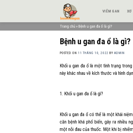
Skip
to
VIÊM GAN
XƠ
content
Trang chủ
»
Bệnh u gan đa ổ là gì?
Bệnh u gan đa ổ là gì?
POSTED ON
11 THÁNG 10, 2022
BY
ADMIN
Khối u gan đa ổ là một tình trạng tron
này khác nhau về kích thước và hình dạn
1. Khối u gan đa ổ là gì?
Khối u gan đa ổ có thể là một khái niệm 
căn bệnh khá phổ biến, gây ra nhiều n
một nỗi đau của thuốc. Một khi bị nhiễm