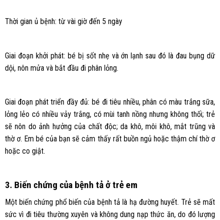
Thời gian ủ bệnh: từ vài giờ đến 5 ngày
Giai đoạn khởi phát: bé bị sốt nhẹ và ớn lạnh sau đó là đau bụng dữ
dội, nôn mửa và bắt đầu đi phân lỏng.
Giai đoạn phát triển đầy đủ: bé đi tiêu nhiều, phân có màu trắng sữa,
lỏng lẻo có nhiều vảy trắng, có mùi tanh nồng nhưng không thối; trẻ
sẽ nôn do ảnh hưởng của chất độc; da khô, môi khô, mắt trũng và
thờ ơ. Em bé của bạn sẽ cảm thấy rất buồn ngủ hoặc thậm chí thờ ơ
hoặc co giật.
3. Biến chứng của bệnh tả ở trẻ em
Một biến chứng phổ biến của bệnh tả là hạ đường huyết. Trẻ sẽ mất
sức vì đi tiêu thường xuyên và không dung nạp thức ăn, do đó lượng