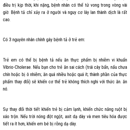
điều trị kịp thời, khi nặng, bệnh nhân có thể tử vong trong vòng vài
giờ. Bệnh tả chỉ xảy ra ở người và nguy cơ lây lan thành dịch là rất
cao.
Có 3 nguyên nhân chính gây bệnh tả ở trẻ em:
Trẻ em có thể bị bệnh tả nếu ăn thực phẩm bị nhiễm vi khuẩn
Vibrio-Cholerae. Nếu bạn cho trẻ ăn sai cách (trái cây bẩn, nấu chưa
chín hoặc bị ô nhiễm; ăn quá nhiều hoặc quá ít; thành phần của thực
phẩm thay đổi) sẽ khiến cơ thể trẻ không thích nghi với thức ăn. ăn
nó.
Sự thay đổi thời tiết khiến trẻ bị cảm lạnh, khiến chức năng ruột bị
xáo trộn. Nếu trời nóng đột ngột, axit dạ dày và men tiêu hóa được
tiết ra ít hơn, khiến em bé bị rỗng dạ dày.