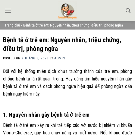
Skip
to
content
Trang chủ
»
Bệnh tả ở trẻ em: Nguyên nhân, triệu chứng, điều trị, phòng ngừa
Bệnh tả ở trẻ em: Nguyên nhân, triệu chứng,
điều trị, phòng ngừa
POSTED ON
2 THÁNG 8, 2023
BY
ADMIN
Đối với hệ thống miễn dịch chưa trưởng thành của trẻ em, phòng
chống bệnh tả là rất quan trọng. Hãy cùng tìm hiểu nguyên nhân gây
bệnh tả ở trẻ em và cách phòng ngừa hiệu quả để phòng ngừa căn
bệnh nguy hiểm này.
1. Nguyên nhân gây bệnh tả ở trẻ em
Bệnh tả ở trẻ em xảy ra khi trẻ tiếp xúc với nước bị nhiễm vi khuẩn
Vibrio-Cholerae, gây tiêu chảy nặng và mất nước. Nếu không được