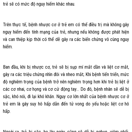
trẻ sẽ có mức độ nguy hiểm khác nhau.
Trên thực tế, bệnh nhược cơ ở trẻ em có thể điều trị mà không gây
nguy hiểm đến tính mạng của trẻ, nhưng nếu không được phát hiện
và can thiệp kịp thời có thể dễ gây ra các biến chứng vô cùng nguy
hiểm.
Ban đầu, khi bị nhược cơ, trẻ sẽ bị sụp mí mắt dần và liệt cơ mắt,
gây ra các triệu chứng nhìn đôi và nheo mắt; Khi bệnh tiến triển, mức
độ nghiêm trọng của bệnh trở nên nghiêm trọng hơn khi trẻ bị liệt ở
các cơ nhai, cơ họng và cơ cử động tay… Do đó, bệnh nhân sẽ dễ bị
sặc, khó nói, đi lại khó khăn. Nguy cơ lớn nhất của bệnh nhược cơ ở
trẻ em là gây suy hô hấp dẫn đến tử vong do yếu hoặc liệt cơ hô
hấp.
Ngoài ra, trẻ bị sặc, ho lâu ngày cũng sẽ dễ bị nghẹn, viêm phổi.