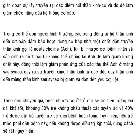
gián đoạn sự lây truyền tại các điểm nối thần kinh-cơ và do đó làm
giảm chức năng của hệ thống cơ bắp.
Trong cơ thể con người bình thường, các xung động từ hệ thần kinh
đến cơ bắp đảm bảo hoạt động cơ bắp nhờ một chất dẫn truyền
thần kinh gọi là acetylcholine (Ach). Khi bị nhược cơ, bệnh nhân sẽ
sản sinh ra một loại tự kháng thể chống lại Ach để làm giảm lượng
chất này, đồng thời làm giảm phản ứng của các thụ thể Ach ở màng
sau synap, gây ra sự truyền xung thần kinh từ các đầu dây thần kinh
đến màng thần kinh sau synap bị giảm và dẫn đến yếu cơ, liệt.
Theo các chuyên gia, bệnh nhược cơ ở trẻ em sẽ có tiên lượng lâu
dài khá tốt, khoảng 30% trẻ không phẫu thuật cắt tuyến ức và 40%
trẻ được cắt bỏ tuyến ức sẽ khỏi bệnh hoàn toàn. Tuy nhiên, nếu trẻ
mắc phải căn bệnh này, nếu không được điều trị kịp thời, đúng cách
sẽ rất nguy hiểm.