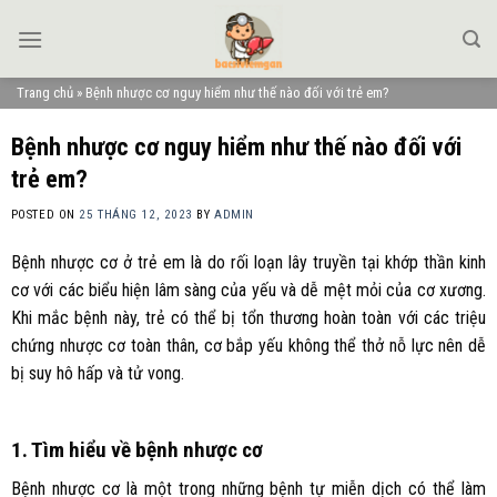
Skip
to
content
Trang chủ
»
Bệnh nhược cơ nguy hiểm như thế nào đối với trẻ em?
Bệnh nhược cơ nguy hiểm như thế nào đối với
trẻ em?
POSTED ON
25 THÁNG 12, 2023
BY
ADMIN
Bệnh nhược cơ ở trẻ em là do rối loạn lây truyền tại khớp thần kinh
cơ với các biểu hiện lâm sàng của yếu và dễ mệt mỏi của cơ xương.
Khi mắc bệnh này, trẻ có thể bị tổn thương hoàn toàn với các triệu
chứng nhược cơ toàn thân, cơ bắp yếu không thể thở nỗ lực nên dễ
bị suy hô hấp và tử vong.
1. Tìm hiểu về bệnh nhược cơ
Bệnh nhược cơ là một trong những bệnh tự miễn dịch có thể làm