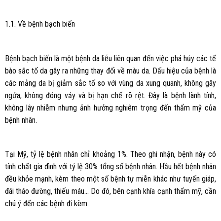
1.1. Về bệnh bạch biến
Bệnh bạch biến là một bệnh da liễu liên quan đến việc phá hủy các tế
bào sắc tố da gây ra những thay đổi về màu da. Dấu hiệu của bệnh là
các mảng da bị giảm sắc tố so với vùng da xung quanh, không gây
ngứa, không đóng vảy và bị hạn chế rõ rệt. Đây là bệnh lành tính,
không lây nhiễm nhưng ảnh hưởng nghiêm trọng đến thẩm mỹ của
bệnh nhân.
Tại Mỹ, tỷ lệ bệnh nhân chỉ khoảng 1%. Theo ghi nhận, bệnh này có
tính chất gia đình với tỷ lệ 30% tổng số bệnh nhân. Hầu hết bệnh nhân
đều khỏe mạnh, kèm theo một số bệnh tự miễn khác như tuyến giáp,
đái tháo đường, thiếu máu… Do đó, bên cạnh khía cạnh thẩm mỹ, cần
chú ý đến các bệnh đi kèm.