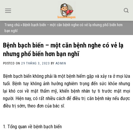
Skip
to
content
Trang chủ
»
Bệnh bạch biến – một căn bệnh nghe có vẻ lạ nhưng phổ biến hơn
bạn nghĩ
Bệnh bạch biến – một căn bệnh nghe có vẻ lạ
nhưng phổ biến hơn bạn nghĩ
POSTED ON
29 THÁNG 3, 2023
BY
ADMIN
Bệnh bạch biến không phải là một bệnh hiếm gặp và xảy ra ở mọi lứa
tuổi. Bệnh tuy không ảnh hưởng nghiêm trọng đến sức khỏe nhưng
lại khó coi về mặt thẩm mỹ, khiến bệnh nhân tự ti trước mặt mọi
người. Hiện nay, có rất nhiều cách để điều trị căn bệnh này nếu được
điều trị sớm, theo đơn của bác sĩ.
1. Tổng quan về bệnh bạch biến