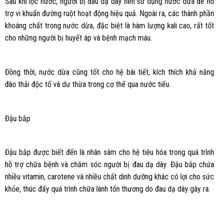
Sau khi lọc nước, người bị đau dạ dày nên sử dụng nước dừa để hỗ
trợ vi khuẩn đường ruột hoạt động hiệu quả. Ngoài ra, các thành phần
khoáng chất trong nước dừa, đặc biệt là hàm lượng kali cao, rất tốt
cho những người bị huyết áp và bệnh mạch máu.
Đồng thời, nước dừa cũng tốt cho hệ bài tiết, kích thích khả năng
đào thải độc tố và dư thừa trong cơ thể qua nước tiểu.
Đậu bắp
Đậu bắp được biết đến là nhân sâm cho hệ tiêu hóa trong quá trình
hỗ trợ chữa bệnh và chăm sóc người bị đau dạ dày. Đậu bắp chứa
nhiều vitamin, carotene và nhiều chất dinh dưỡng khác có lợi cho sức
khỏe, thúc đẩy quá trình chữa lành tổn thương do đau dạ dày gây ra.