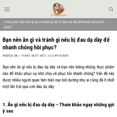
Skip
to
content
Trang chủ
»
Bạn nên ăn gì và tránh gì nếu bị đau dạ dày để nhanh chóng hồi
phục?
Bạn nên ăn gì và tránh gì nếu bị đau dạ dày để
nhanh chóng hồi phục?
POSTED ON
1 THÁNG MƯỜI MỘT, 2023
BY
ADMIN
Bạn nên ăn gì nếu bị đau dạ dày và bạn nên kiêng những thực phẩm
nào để khắc phục sự khó chịu và phục hồi nhanh chóng? Vấn đề này
được nhiều người quan tâm hiện nay bởi dường như ai cũng đã ít nhất
một lần trải qua cơn đau dạ dày.
1. Ăn gì nếu bị đau dạ dày – Tham khảo ngay những gợi
ý sau