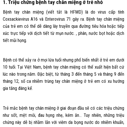
1. Triệu chứng bệnh tay chân miệng ở trẻ nhỏ
Bệnh tay chân miệng (viết tắt là HFMD) là do virus cấp tính
Coxsackievirus A16 và Enterovirus 71 gây ra. Bệnh tay chân miệng
của trẻ em có thể dễ dàng lây truyền qua đường tiêu hóa hoặc tiếp
xúc trực tiếp với dịch tiết từ mụn nước. , phân, nước bọt hoặc dịch
tiết mũi họng.
Bệnh có thể xảy ra ở mọi lứa tuổi nhưng phổ biến nhất ở trẻ em dưới
10 tuổi. Tại Việt Nam, bệnh tay chân miệng có thể xuất hiện bất cứ
lúc nào trong năm. Đặc biệt, từ tháng 3 đến tháng 5 và tháng 9 đến
tháng 12, số ca nhiễm trùng tay chân miệng ở trẻ em có xu hướng
gia tăng đáng kể.
Trẻ mắc bệnh tay chân miệng ở giai đoạn đầu sẽ có các triệu chứng
như sốt, mệt mỏi, đau họng nhẹ, kém ăn… Tuy nhiên, những triệu
chứng này dễ bị nhầm lẫn với viêm da bọng nước do nhiễm khuẩn,