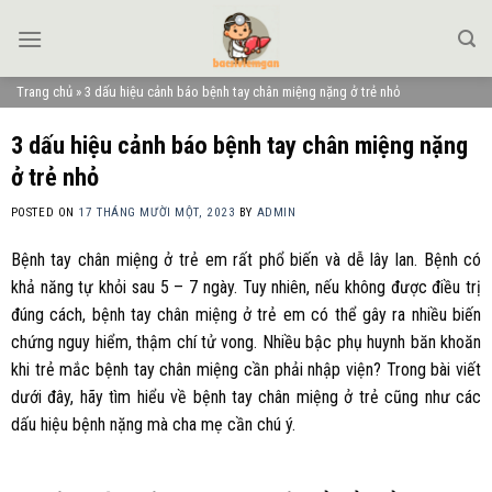
Skip
to
content
Trang chủ
»
3 dấu hiệu cảnh báo bệnh tay chân miệng nặng ở trẻ nhỏ
3 dấu hiệu cảnh báo bệnh tay chân miệng nặng
ở trẻ nhỏ
POSTED ON
17 THÁNG MƯỜI MỘT, 2023
BY
ADMIN
Bệnh tay chân miệng ở trẻ em rất phổ biến và dễ lây lan. Bệnh có
khả năng tự khỏi sau 5 – 7 ngày. Tuy nhiên, nếu không được điều trị
đúng cách, bệnh tay chân miệng ở trẻ em có thể gây ra nhiều biến
chứng nguy hiểm, thậm chí tử vong. Nhiều bậc phụ huynh băn khoăn
khi trẻ mắc bệnh tay chân miệng cần phải nhập viện? Trong bài viết
dưới đây, hãy tìm hiểu về bệnh tay chân miệng ở trẻ cũng như các
dấu hiệu bệnh nặng mà cha mẹ cần chú ý.