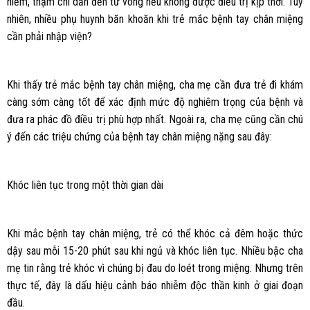
hiểm, thậm chí dẫn đến tử vong nếu không được điều trị kịp thời. Tuy
nhiên, nhiều phụ huynh băn khoăn khi trẻ mắc bệnh tay chân miệng
cần phải nhập viện?
Khi thấy trẻ mắc bệnh tay chân miệng, cha mẹ cần đưa trẻ đi khám
càng sớm càng tốt để xác định mức độ nghiêm trọng của bệnh và
đưa ra phác đồ điều trị phù hợp nhất. Ngoài ra, cha mẹ cũng cần chú
ý đến các triệu chứng của bệnh tay chân miệng nặng sau đây:
Khóc liên tục trong một thời gian dài
Khi mắc bệnh tay chân miệng, trẻ có thể khóc cả đêm hoặc thức
dậy sau mỗi 15-20 phút sau khi ngủ và khóc liên tục. Nhiều bậc cha
mẹ tin rằng trẻ khóc vì chúng bị đau do loét trong miệng. Nhưng trên
thực tế, đây là dấu hiệu cảnh báo nhiễm độc thần kinh ở giai đoạn
đầu.