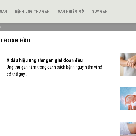
 GAN
BỆNH UNG THƯ GAN
GAN NHIỄM MỠ
SUY GAN
ầu
AI ĐOẠN ĐẦU
9 dấu hiệu ung thư gan giai đoạn đầu
Ung thư gan nằm trong danh sách bệnh nguy hiểm vì nó
có thể gây...