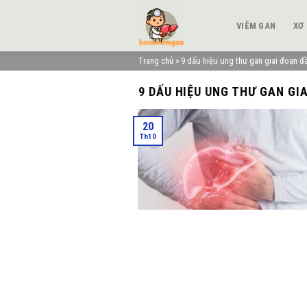
Skip
to
VIÊM GAN
XƠ
content
Trang chủ
»
9 dấu hiệu ung thư gan giai đoạn đ
9 DẤU HIỆU UNG THƯ GAN GI
20
Th10