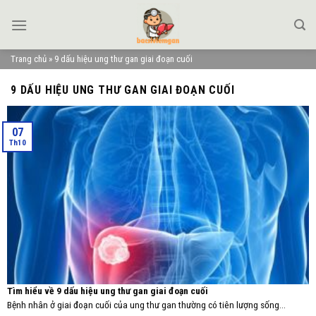
Skip
to
content
Trang chủ
»
9 dấu hiệu ung thư gan giai đoạn cuối
9 DẤU HIỆU UNG THƯ GAN GIAI ĐOẠN CUỐI
07
Th10
Tìm hiểu về 9 dấu hiệu ung thư gan giai đoạn cuối
Bệnh nhân ở giai đoạn cuối của ung thư gan thường có tiên lượng sống...